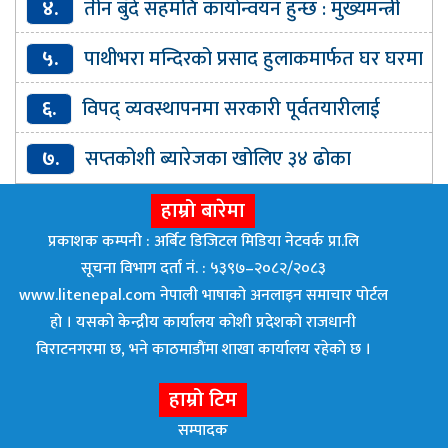
४.
तीन बुँदे सहमति कार्यान्वयन हुन्छ : मुख्यमन्त्री
कार्की
५.
पाथीभरा मन्दिरको प्रसाद हुलाकमार्फत घर घरमा
पठाइने
६.
विपद् व्यवस्थापनमा सरकारी पूर्वतयारीलाई
प्राथमिकतासाथ कार्यान्वयन गर्न सरकारलाई निर्देशन
७.
सप्तकोशी ब्यारेजका खोलिए ३४ ढोका
हाम्रो बारेमा
प्रकाशक कम्पनी : अर्बिट डिजिटल मिडिया नेटवर्क प्रा.लि
सूचना विभाग दर्ता नं. : ५३९७–२०८२/२०८३
www.litenepal.com नेपाली भाषाको अनलाइन समाचार पोर्टल
हो । यसको केन्द्रीय कार्यालय कोशी प्रदेशको राजधानी
विराटनगरमा छ, भने काठमाडाैंमा शाखा कार्यालय रहेकाे छ ।
हाम्रो टिम
सम्पादक