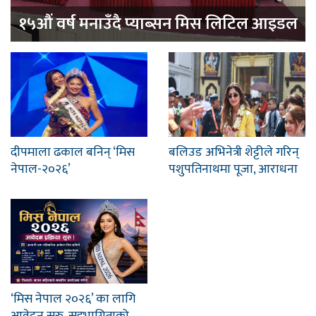
१५औं वर्ष मनाउँदै प्याब्सन मिस लिटिल आइडल
दीपमाला ढकाल बनिन् ‘मिस
बलिउड अभिनेत्री शेट्टीले गरिन्
नेपाल-२०२६’
पशुपतिनाथमा पूजा, आराधना
‘मिस नेपाल २०२६’ का लागि