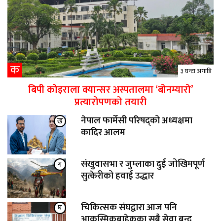
क
३ घन्टा अगाडि
बिपी कोइराला क्यान्सर अस्पतालमा ‘बोनम्यारो’
प्रत्यारोपणको तयारी
नेपाल फार्मेसी परिषद्को अध्यक्षमा
ख
कादिर आलम
संखुवासभा र जुम्लाका दुई जोखिमपूर्ण
ग
सुत्केरीको हवाई उद्धार
चिकित्सक संघद्वारा आज पनि
घ
आकस्मिकबाहेकका सबै सेवा बन्द