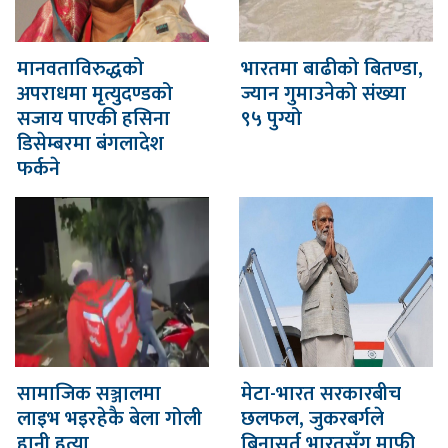
मानवताविरुद्धको
भारतमा बाढीको बितण्डा,
अपराधमा मृत्युदण्डको
ज्यान गुमाउनेको संख्या
सजाय पाएकी हसिना
९५ पुग्यो
डिसेम्बरमा बंगलादेश
फर्कने
सामाजिक सञ्जालमा
मेटा-भारत सरकारबीच
लाइभ भइरहेकै बेला गोली
छलफल, जुकरबर्गले
हानी हत्या
बिनासर्त भारतसँग माफी