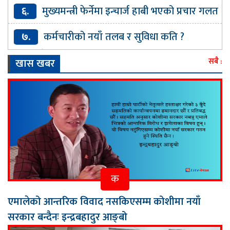
कारोबार ?
६.
मुख्यमन्त्री फेर्नेमा इन्चार्ज हाबी भएको प्रचार गलत
: शेरधन राई
७.
कर्मचारीको नयाँ तलब र सुविधा कति ?
मन्त्रालयले पठायो पत्र (पत्रसहित)
खास खबर
सबै :
क
एमालेको आन्तरिक विवाद नसकिएसम्म कोशीमा नयाँ
सरकार बन्दैनः इन्द्रबहादुर आङ्बो