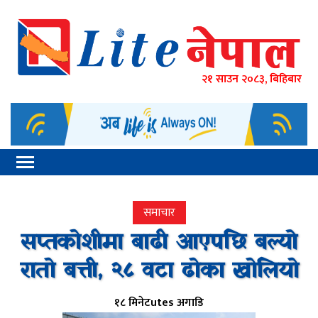
२१ साउन २०८३, बिहिबार
समाचार
सप्तकोशीमा बाढी आएपछि बल्याे
रातो बत्ती, २८ वटा ढोका खोलियो
१८ मिनेटutes अगाडि