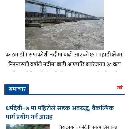
काठमाडौं । सप्तकोशी नदीमा बाढी आएको छ । पहाडी क्षेत्रमा
निरन्तरको वर्षाले नदीमा बाढी आएपछि ब्यारेजका २८ वटा
ढोका खोलिएको हो । बिहीबार मध्याह्न १२ बजे गरिएको
मापनमा कोसी ब्यारेजमा पानीको बहाव प्रतिसेकेन्ड दुई लाख
समाचार
सबै :
नौ हजार ५१० क्युसेक पुगेको छ । अहिले ब्यारेजमा खतराको
संकेतस्वरूप ..
धर्मदेवी–७ मा पहिरोले सडक अवरुद्ध, वैकल्पिक
मार्ग प्रयोग गर्न आग्रह
विराटनगर । धर्मदेवी नगरपालिका–७