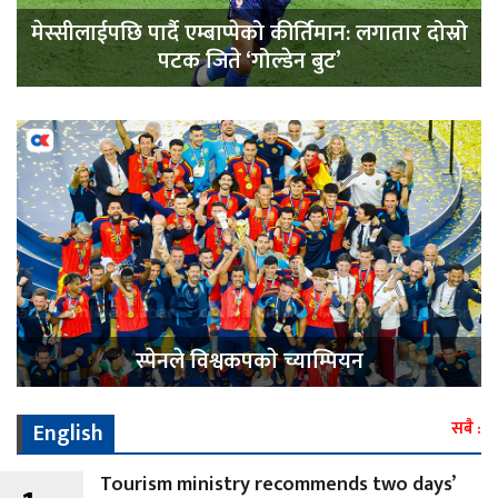
मेस्सीलाईपछि पार्दै एम्बाप्पेको कीर्तिमान: लगातार दोस्रो
पटक जिते ‘गोल्डेन बुट’
स्पेनले विश्वकपकाे च्याम्पियन
English
सबै :
Tourism ministry recommends two days’