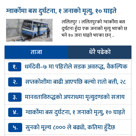
ग्वार्कोमा बस दुर्घटना, १ जनाको मृत्यु, १० घाइते
ललितपुर । ललितपुरको ग्वार्कोमा बस
दुर्घटना हुँदा एक जनाको मृत्यु भएको छ
भने १० जना घाइते भएका छन् ..
ताजा
धेरै पढेको
१.
धर्मदेवी–७ मा पहिरोले सडक अवरुद्ध, वैकल्पिक
मार्ग प्रयोग गर्न आग्रह
२.
सप्तकोशीमा बाढी आएपछि बल्याे रातो बत्ती, २८
वटा ढोका खोलियो
३.
मानवताविरुद्धको अपराधमा मृत्युदण्डको सजाय
पाएकी हसिना डिसेम्बरमा बंगलादेश फर्कने
४.
ग्वार्कोमा बस दुर्घटना, १ जनाको मृत्यु, १० घाइते
५.
सुनको मूल्य ८००० ले बढ्यो, कतिमा हुँदैछ