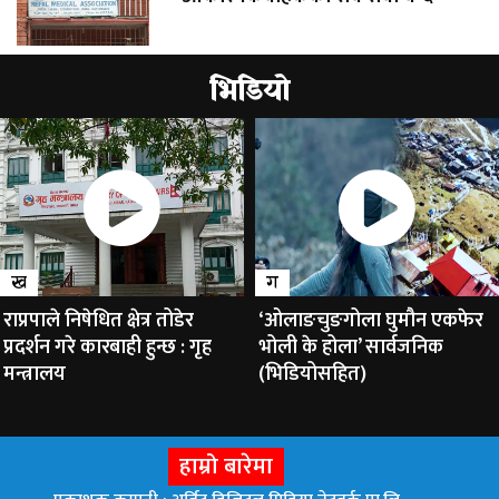
भिडियो
ख
ग
राप्रपाले निषेधित क्षेत्र तोडेर
‘ओलाङचुङगोला घुमौन एकफेर
प्रदर्शन गरे कारबाही हुन्छ : गृह
भोली के होला’ सार्वजनिक
मन्त्रालय
(भिडियोसहित)
हाम्रो बारेमा