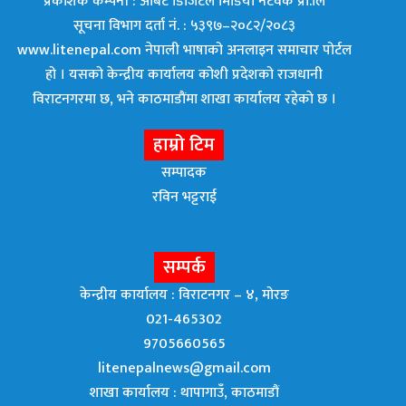
प्रकाशक कम्पनी : अर्बिट डिजिटल मिडिया नेटवर्क प्रा.लि
सूचना विभाग दर्ता नं. : ५३९७–२०८२/२०८३
www.litenepal.com नेपाली भाषाको अनलाइन समाचार पोर्टल
हो । यसको केन्द्रीय कार्यालय कोशी प्रदेशको राजधानी
विराटनगरमा छ, भने काठमाडाैंमा शाखा कार्यालय रहेकाे छ ।
हाम्रो टिम
सम्पादक
रविन भट्टराई
सम्पर्क
केन्द्रीय कार्यालय : विराटनगर – ४, मोरङ
021-465302
9705660565
litenepalnews@gmail.com
शाखा कार्यालय : थापागाउँ, काठमाडौं