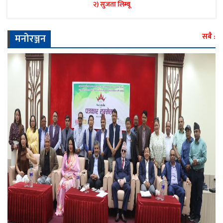
२) सुजता लिम्बू
मनोरञ्जन
सबै :