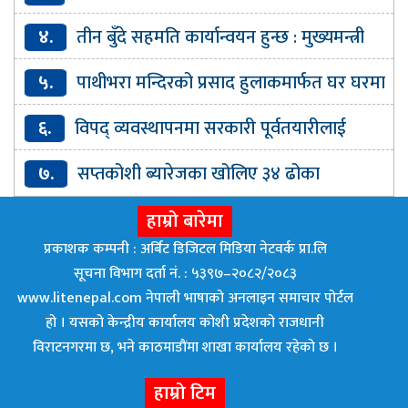
गाउँपालिका
४.
तीन बुँदे सहमति कार्यान्वयन हुन्छ : मुख्यमन्त्री
कार्की
५.
पाथीभरा मन्दिरको प्रसाद हुलाकमार्फत घर घरमा
पठाइने
६.
विपद् व्यवस्थापनमा सरकारी पूर्वतयारीलाई
प्राथमिकतासाथ कार्यान्वयन गर्न सरकारलाई निर्देशन
७.
सप्तकोशी ब्यारेजका खोलिए ३४ ढोका
हाम्रो बारेमा
प्रकाशक कम्पनी : अर्बिट डिजिटल मिडिया नेटवर्क प्रा.लि
सूचना विभाग दर्ता नं. : ५३९७–२०८२/२०८३
www.litenepal.com नेपाली भाषाको अनलाइन समाचार पोर्टल
हो । यसको केन्द्रीय कार्यालय कोशी प्रदेशको राजधानी
विराटनगरमा छ, भने काठमाडाैंमा शाखा कार्यालय रहेकाे छ ।
हाम्रो टिम