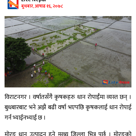
बुधबार, आषाढ १६, २०७८
विराटनगर । वर्षातसँगै कृषकहरु धान रोपाईँमा व्यस्त छन् ।
बुधबारबाट भने अझै बढी वर्षा भएपछि कृषकलाई धान रोपाई
गर्न भ्याईनभ्याई छ ।
मोरङ धान उत्पादन हुने मुख्य जिल्ला भित्र पर्छ । मोरङको