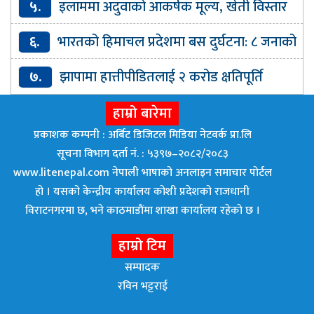
५.
इलाममा अदुवाको आकर्षक मूल्य, खेती विस्तार
गर्दै किसान
६.
भारतको हिमाचल प्रदेशमा बस दुर्घटना: ८ जनाको
मृत्यु, १० घाइते
७.
झापामा हात्तीपीडितलाई २ करोड क्षतिपूर्ति
हाम्रो बारेमा
प्रकाशक कम्पनी : अर्बिट डिजिटल मिडिया नेटवर्क प्रा.लि
सूचना विभाग दर्ता नं. : ५३९७–२०८२/२०८३
www.litenepal.com नेपाली भाषाको अनलाइन समाचार पोर्टल
हो । यसको केन्द्रीय कार्यालय कोशी प्रदेशको राजधानी
विराटनगरमा छ, भने काठमाडाैंमा शाखा कार्यालय रहेकाे छ ।
हाम्रो टिम
सम्पादक
रविन भट्टराई