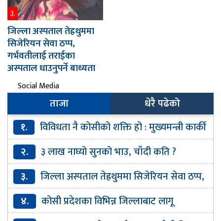
३.
जिल्ला अस्पताल तेह्रथुममा
सिजेरियन सेवा ठप्प,
गर्भवतीलाई तराईका
अस्पताल धाउनुपर्ने बाध्यता
Social Media
ताजा
धेरै पढेको
१.
विविधता नै कोसीको शक्ति हो : मुख्यमन्त्री कार्की
२.
३ लाख नाघ्यो सुनको भाउ, चाँदी कति ?
३.
जिल्ला अस्पताल तेह्रथुममा सिजेरियन सेवा ठप्प,
गर्भवतीलाई तराईका अस्पताल धाउनुपर्ने बाध्यता
४.
कोसी प्रदेशका विभिन्न जिल्लाबाट लागू
औषधसहित १० जना पक्राउ