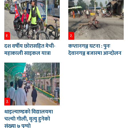
१.
२.
दश वर्षीय छोरासहित मेची-
कप्तानगञ्ज घटना : पुनः
महाकाली साइकल यात्रा
देवानगञ्ज बजारमा आन्दोलन
३.
थाइल्याण्डको विद्यालयमा
चल्याे गाेली, मृत्यु हुनेको
संख्या ७ पुग्यो