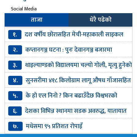
Social Media
ताजा
धेरै पढेको
१.
दश वर्षीय छोरासहित मेची-महाकाली साइकल
यात्रा
२.
कप्तानगञ्ज घटना : पुनः देवानगञ्ज बजारमा
आन्दोलन
३.
थाइल्याण्डको विद्यालयमा चल्याे गाेली, मृत्यु हुनेको
संख्या ७ पुग्यो
४.
सुनसरीमा ४१८ किलोग्राम लागू औषध गाँजासहित
४ जना पक्राउ
५.
के हो एल निनो ? किन बढाउँदैछ विश्वभरको
तापक्रम ?
६.
देशका विभिन्न स्थानमा सडक अवरुद्ध, यातायात
प्रभावित
७.
मधेसमा ९५ प्रतिशत रोपाइँ