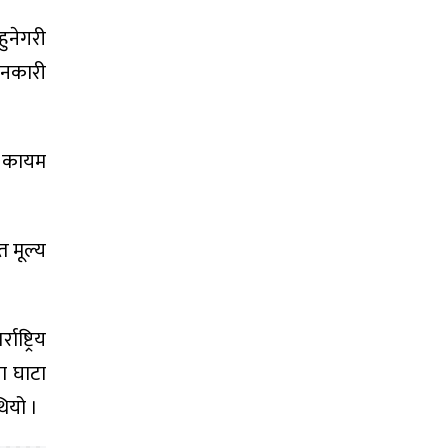
ुनेगरी
जानकारी
ाँ कायम
त मूल्य
ष्ट्रिय
ा घाटा
ियो ।