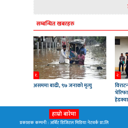
सम्बन्धित खबरहरु
१.
२.
असममा बाढी, ९७ जनाको मृत्यु
विराटन
भेरिफा
हेडक्वा
हाम्रो बारेमा
प्रकाशक कम्पनी : अर्बिट डिजिटल मिडिया नेटवर्क प्रा.लि