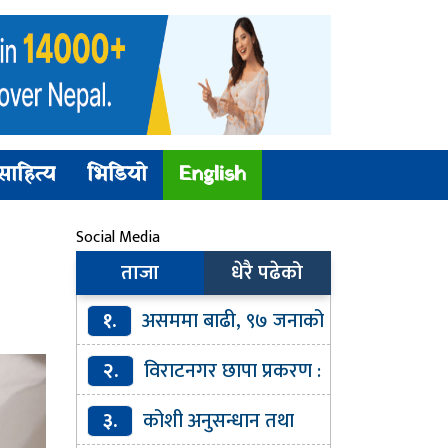
साहित्य
भिडियो
English
Social Media
ताजा
धेरै पढेको
१.
असममा बाढी, ९७ जनाको
मृत्यु
२.
विराटनगर छापा प्रकरण :
सूचना भेरिफाइमा कमजोरीकाे प्रहरी
३.
कोशी अनुसन्धान तथा
हेडक्वार्टरको स्वीकारोक्ति