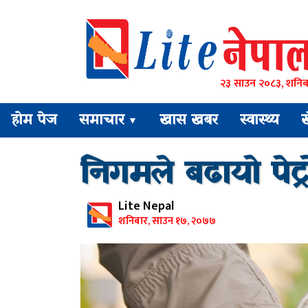
२३ साउन २०८३, शनिब
होम पेज
समाचार
खास खबर
स्वास्थ्य
▼
निगमले बढायो पेट्
Lite Nepal
शनिबार, साउन १७, २०७७