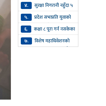
प्रशिक्षण प्रतिष्ठानको कार्यकारी
४.
सुरक्षा निगरानी नहुँदा ५
निर्देशकमा अनिता गुरागाईं नियुक्त
सय बढी रोहिङ्ग्या नेपाल छिरे :
५.
प्रदेश सभाप्रति युवाको
प्रहरी
बुझाइ : पाठ्यक्रममै कानुनका
६.
कक्षा ८ पूरा गर्न नसकेका
आधारभूत विषय समेट्न सुझाव
१३७ बालबालिकालाई वैकल्पिक
७.
विशेष महाधिवेशनको
शिक्षा
औचित्यमाथि प्रश्न उठाउन मिल्दैन :
गगन थापा