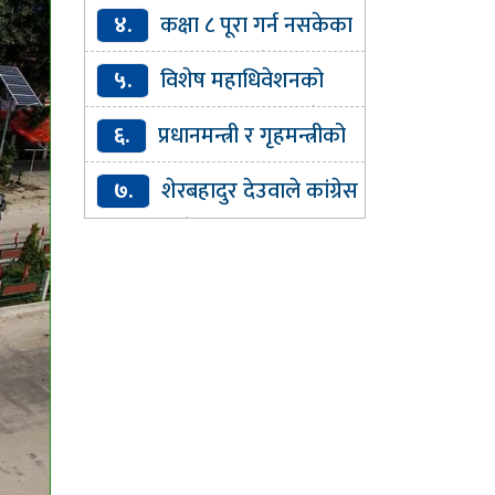
बुझाइ : पाठ्यक्रममै कानुनका
४.
कक्षा ८ पूरा गर्न नसकेका
आधारभूत विषय समेट्न सुझाव
१३७ बालबालिकालाई वैकल्पिक
५.
विशेष महाधिवेशनको
शिक्षा
औचित्यमाथि प्रश्न उठाउन मिल्दैन :
६.
प्रधानमन्त्री र गृहमन्त्रीको
गगन थापा
राजीनामा माग
७.
शेरबहादुर देउवाले कांग्रेस
इतर पक्षको भेलालाई सम्बोधन गर्ने