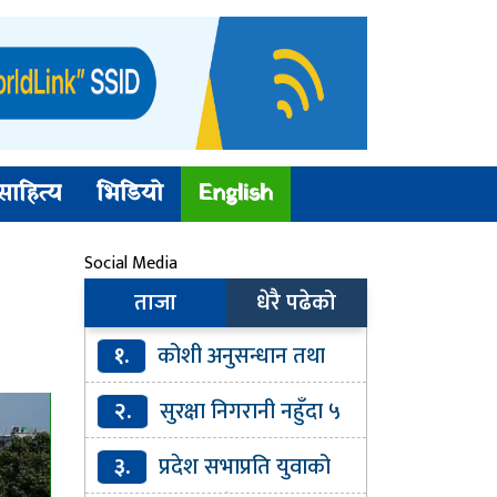
साहित्य
भिडियो
English
Social Media
ताजा
धेरै पढेको
१.
कोशी अनुसन्धान तथा
प्रशिक्षण प्रतिष्ठानको कार्यकारी
२.
सुरक्षा निगरानी नहुँदा ५
निर्देशकमा अनिता गुरागाईं नियुक्त
सय बढी रोहिङ्ग्या नेपाल छिरे :
३.
प्रदेश सभाप्रति युवाको
प्रहरी