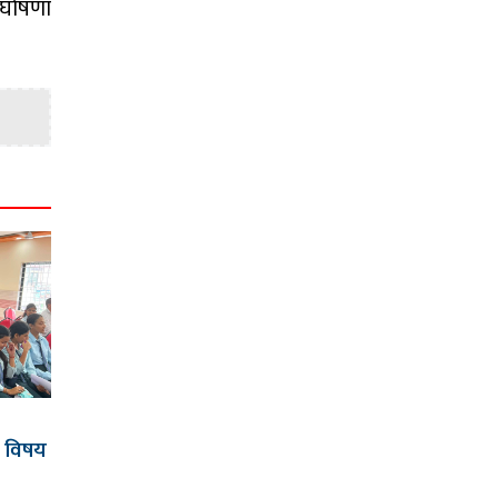
 घोषणा
त विषय