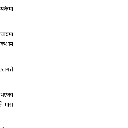
्पर्कमा
्याबमा
रोकथाम
एलगत्तै
ि भएको
ले मास