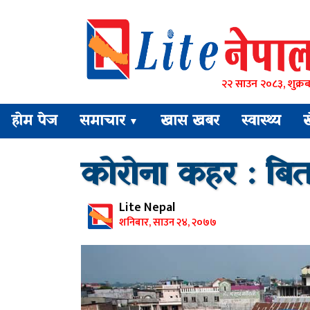
२२ साउन २०८३, शुक्रब
होम पेज
समाचार
खास खबर
स्वास्थ्य
▼
कोरोना कहर : बिर्
Lite Nepal
शनिबार, साउन २४, २०७७