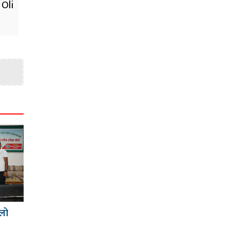
Oli
िलो