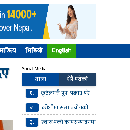
साहित्य
भिडियो
English
िए
Social Media
ताजा
धेरै पढेको
१.
छुटेलगत्तै पुनः पक्राउ परे
अभिषेक गिरी
२.
कोशीमा सत्ता प्रयोगको
निरन्तर खेल
३.
स्वास्थ्यको कार्यसम्पादनमा