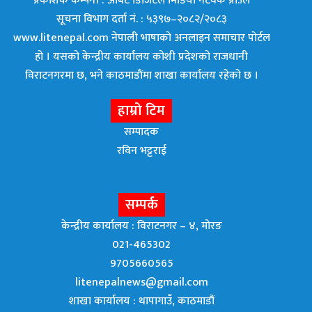
प्रकाशक कम्पनी : अर्बिट डिजिटल मिडिया नेटवर्क प्रा.लि
सूचना विभाग दर्ता नं. : ५३९७–२०८२/२०८३
www.litenepal.com नेपाली भाषाको अनलाइन समाचार पोर्टल
हो । यसको केन्द्रीय कार्यालय कोशी प्रदेशको राजधानी
विराटनगरमा छ, भने काठमाडाैंमा शाखा कार्यालय रहेकाे छ ।
हाम्रो टिम
सम्पादक
रविन भट्टराई
सम्पर्क
केन्द्रीय कार्यालय : विराटनगर – ४, मोरङ
021-465302
9705660565
litenepalnews@gmail.com
शाखा कार्यालय : थापागाउँ, काठमाडौं