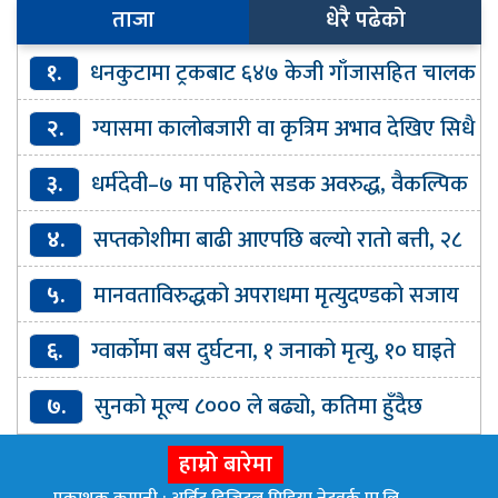
ताजा
धेरै पढेको
१.
धनकुटामा ट्रकबाट ६४७ केजी गाँजासहित चालक
र सहचालक पक्राउ
२.
ग्यासमा कालोबजारी वा कृत्रिम अभाव देखिए सिधै
उजुरी गर्न आग्रह
३.
धर्मदेवी–७ मा पहिरोले सडक अवरुद्ध, वैकल्पिक
मार्ग प्रयोग गर्न आग्रह
४.
सप्तकोशीमा बाढी आएपछि बल्याे रातो बत्ती, २८
वटा ढोका खोलियो
५.
मानवताविरुद्धको अपराधमा मृत्युदण्डको सजाय
पाएकी हसिना डिसेम्बरमा बंगलादेश फर्कने
६.
ग्वार्कोमा बस दुर्घटना, १ जनाको मृत्यु, १० घाइते
७.
सुनको मूल्य ८००० ले बढ्यो, कतिमा हुँदैछ
कारोबार ?
हाम्रो बारेमा