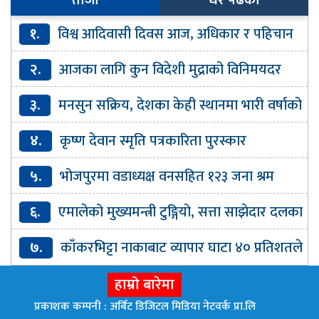
१.
विश्व आदिवासी दिवस आज, अधिकार र पहिचान
संरक्षणमा जोड
२.
आजका लागि कुन विदेशी मुद्राको विनिमयदर
कति ?
३.
मनसुन सक्रिय, देशका केही स्थानमा भारी वर्षाको
सम्भावना
४.
कृष्ण देवान स्मृति पत्रकारिता पुरस्कार
भक्तशेरलाई
५.
भोजपुरमा वडाध्यक्ष वनसहित १२३ जना श्रम
संस्कृति पार्टीमा प्रवेश
६.
एमालेको मुख्यमन्त्री टुङ्गियो, सत्ता साझेदार दलका
मन्त्री कहिले ?
७.
काँकरभिट्टा नाकाबाट व्यापार घाटा ४० प्रतिशतले
बढ्यो
हाम्रो बारेमा
प्रकाशक कम्पनी : अर्बिट डिजिटल मिडिया नेटवर्क प्रा.लि