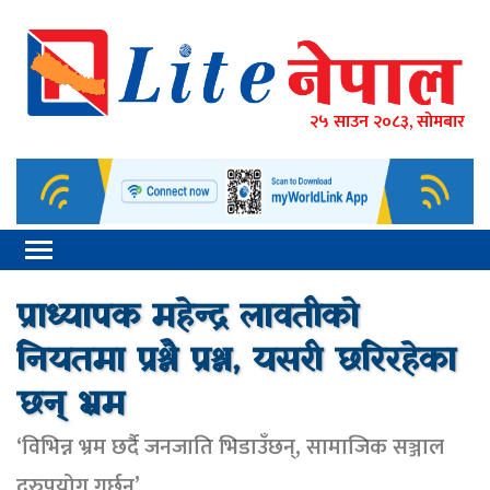
२५ साउन २०८३, सोमबार
प्राध्यापक महेन्द्र लावतीको
नियतमा प्रश्नै प्रश्न, यसरी छरिरहेका
छन् भ्रम
‘विभिन्न भ्रम छर्दै जनजाति भिडाउँछन्, सामाजिक सञ्जाल
दुरुपयोग गर्छन्’