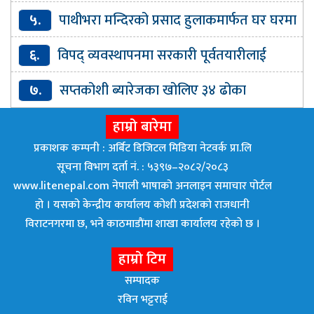
कार्की
५.
पाथीभरा मन्दिरको प्रसाद हुलाकमार्फत घर घरमा
पठाइने
६.
विपद् व्यवस्थापनमा सरकारी पूर्वतयारीलाई
प्राथमिकतासाथ कार्यान्वयन गर्न सरकारलाई निर्देशन
७.
सप्तकोशी ब्यारेजका खोलिए ३४ ढोका
हाम्रो बारेमा
प्रकाशक कम्पनी : अर्बिट डिजिटल मिडिया नेटवर्क प्रा.लि
सूचना विभाग दर्ता नं. : ५३९७–२०८२/२०८३
www.litenepal.com नेपाली भाषाको अनलाइन समाचार पोर्टल
हो । यसको केन्द्रीय कार्यालय कोशी प्रदेशको राजधानी
विराटनगरमा छ, भने काठमाडाैंमा शाखा कार्यालय रहेकाे छ ।
हाम्रो टिम
सम्पादक
रविन भट्टराई