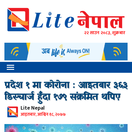
२२ साउन २०८३, शुक्रबार
प्रदेश १ मा कोरोना : आइतबार ३६३
डिस्चार्ज हुँदा १७९ संक्रमित थपिए
Lite Nepal
आइतबार, आश्विन १८, २०७७