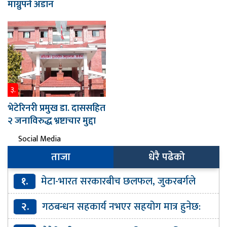
माग्नुपर्ने अडान
३.
भेटेरिनरी प्रमुख डा. दाससहित
२ जनाविरुद्ध भ्रष्टाचार मुद्दा
Social Media
ताजा
धेरै पढेको
१.
मेटा-भारत सरकारबीच छलफल, जुकरबर्गले
बिनासर्त भारतसँग माफी माग्नुपर्ने अडान
२.
गठबन्धन सहकार्य नभएर सहयोग मात्र हुनेछ:
पूर्वमुख्यमन्त्री राई