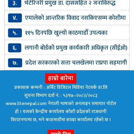
३.
भेटेरिनरी प्रमुख डा. दाससहित २ जनाविरुद्ध
भ्रष्टाचार मुद्दा
४.
एमालेको आन्तरिक विवाद नसकिएसम्म कोशीमा
नयाँ सरकार बन्दैनः इन्द्रबहादुर आङ्बो
५.
११५ दिनपछि खुल्यो काठमाडौँ उपत्यका
सार्वजनिक पुस्तकालय
६.
लगानी बोर्डको प्रमुख कार्यकारी अधिकृत (सीईओ)
मा याङ्की नियुक्त
७.
प्रदेश सरकारको सत्ता चलखेलमा राप्रपा सहमागी
नहुने
हाम्रो बारेमा
प्रकाशक कम्पनी : अर्बिट डिजिटल मिडिया नेटवर्क प्रा.लि
सूचना विभाग दर्ता नं. : ५३९७–२०८२/२०८३
www.litenepal.com नेपाली भाषाको अनलाइन समाचार पोर्टल
हो । यसको केन्द्रीय कार्यालय कोशी प्रदेशको राजधानी
विराटनगरमा छ, भने काठमाडाैंमा शाखा कार्यालय रहेकाे छ ।