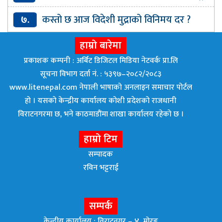
परिचयपत्रको प्रयोग बढ्दो
७.
कस्तो छ आज विदेशी मुद्राको विनिमय दर ?
हाम्रो बारेमा
प्रकाशक कम्पनी : अर्बिट डिजिटल मिडिया नेटवर्क प्रा.लि
सूचना विभाग दर्ता नं. : ५३९७–२०८२/२०८३
www.litenepal.com नेपाली भाषाको अनलाइन समाचार पोर्टल
हो । यसको केन्द्रीय कार्यालय कोशी प्रदेशको राजधानी
विराटनगरमा छ, भने काठमाडाैंमा शाखा कार्यालय रहेकाे छ ।
हाम्रो टिम
सम्पादक
रविन भट्टराई
सम्पर्क
केन्द्रीय कार्यालय : विराटनगर – ४, मोरङ