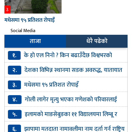
३.
मधेसमा ९५ प्रतिशत रोपाइँ
Social Media
ताजा
धेरै पढेको
१.
के हो एल निनो ? किन बढाउँदैछ विश्वभरको
तापक्रम ?
२.
देशका विभिन्न स्थानमा सडक अवरुद्ध, यातायात
प्रभावित
३.
मधेसमा ९५ प्रतिशत रोपाइँ
४.
गोली लागेर मृत्यु भएका गणेशको परिवारलाई
मधेश सरकारले घर बनाइदिने
५.
इलामकाे माङसेबुङका ११ विद्यालयमा लिम्बू र
वान्तवा भाषा अनिवार्य
६.
झापामा मतदाता नामावलीमा नाम दर्ता गर्न राष्ट्रिय