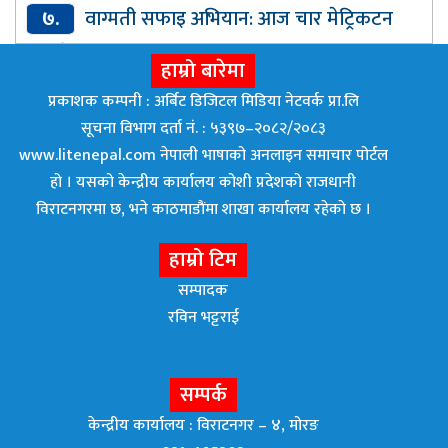
७.
वाग्मती सफाइ अभियान: आज चार मेट्रिकटन
नकुहिने फोहर संकलन
हाम्रो बारेमा
प्रकाशक कम्पनी : अर्बिट डिजिटल मिडिया नेटवर्क प्रा.लि
सूचना विभाग दर्ता नं. : ५३९७–२०८२/२०८३
www.litenepal.com नेपाली भाषाको अनलाइन समाचार पोर्टल
हो । यसको केन्द्रीय कार्यालय कोशी प्रदेशको राजधानी
विराटनगरमा छ, भने काठमाडाैंमा शाखा कार्यालय रहेकाे छ ।
हाम्रो टिम
सम्पादक
रविन भट्टराई
सम्पर्क
केन्द्रीय कार्यालय : विराटनगर – ४, मोरङ