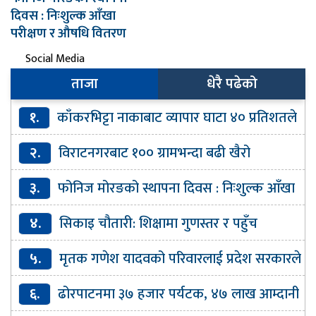
दिवस : निःशुल्क आँखा
परीक्षण र औषधि वितरण
Social Media
ताजा
धेरै पढेको
१.
काँकरभिट्टा नाकाबाट व्यापार घाटा ४० प्रतिशतले
बढ्यो
२.
विराटनगरबाट १०० ग्रामभन्दा बढी खैरो
हेरोइनसहित एक जना पक्राउ
३.
फोनिज मोरङको स्थापना दिवस : निःशुल्क आँखा
परीक्षण र औषधि वितरण
४.
सिकाइ चौतारी: शिक्षामा गुणस्तर र पहुँच
विस्तारको डिजिटल यात्रा
५.
मृतक गणेश यादवको परिवारलाई प्रदेश सरकारले
घर बनाइदिने
६.
ढोरपाटनमा ३७ हजार पर्यटक, ४७ लाख आम्दानी