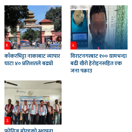
१.
२.
काँकरभिट्टा नाकाबाट व्यापार
विराटनगरबाट १०० ग्रामभन्दा
घाटा ४० प्रतिशतले बढ्यो
बढी खैरो हेरोइनसहित एक
जना पक्राउ
३.
फोनिज मोरङको स्थापना