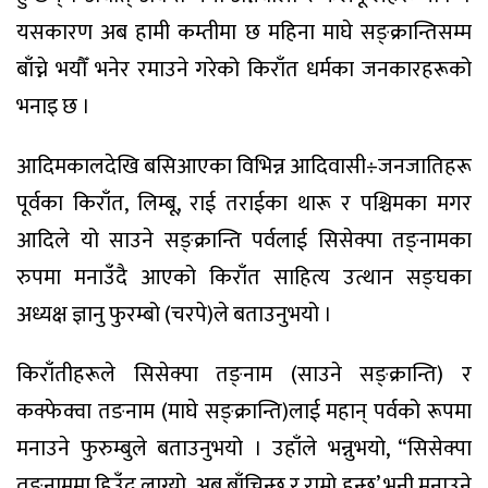
यसकारण अब हामी कम्तीमा छ महिना माघे सङ्क्रान्तिसम्म
बाँच्ने भयौँ भनेर रमाउने गरेको किराँत धर्मका जनकारहरूको
भनाइ छ ।
आदिमकालदेखि बसिआएका विभिन्न आदिवासी÷जनजातिहरू
पूर्वका किराँत, लिम्बू, राई तराईका थारू र पश्चिमका मगर
आदिले यो साउने सङ्क्रान्ति पर्वलाई सिसेक्पा तङ्नामका
रुपमा मनाउँदै आएको किराँत साहित्य उत्थान सङ्घका
अध्यक्ष ज्ञानु फुरम्बो (चरपे)ले बताउनुभयो ।
किराँतीहरूले सिसेक्पा तङ्नाम (साउने सङ्क्रान्ति) र
कक्फेक्वा तङनाम (माघे सङ्क्रान्ति)लाई महान् पर्वको रूपमा
मनाउने फुरुम्बुले बताउनुभयो । उहाँले भन्नुभयो, “सिसेक्पा
तङ्नाममा हिउँद लाग्यो, अब बाँचिन्छ र राम्रो हुन्छ’ भनी मनाउने