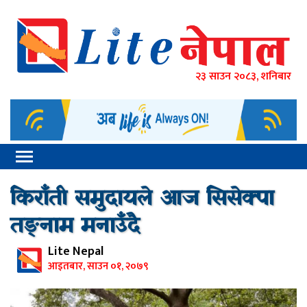
२३ साउन २०८३, शनिबार
किराँती समुदायले आज सिसेक्पा
तङ्नाम मनाउँदै
Lite Nepal
आइतबार, साउन ०१, २०७९