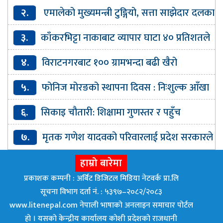
संस्कृति पार्टीमा प्रवेश
२.
एमालेको मुख्यमन्त्री टुङ्गियो, सत्ता साझेदार दलका
मन्त्री कहिले ?
३.
काँकरभिट्टा नाकाबाट व्यापार घाटा ४० प्रतिशतले
बढ्यो
४.
विराटनगरबाट १०० ग्रामभन्दा बढी खैरो
हेरोइनसहित एक जना पक्राउ
५.
फोनिज मोरङको स्थापना दिवस : निःशुल्क आँखा
परीक्षण र औषधि वितरण
६.
सिकाइ चौतारी: शिक्षामा गुणस्तर र पहुँच
विस्तारको डिजिटल यात्रा
७.
मृतक गणेश यादवको परिवारलाई प्रदेश सरकारले
घर बनाइदिने
हाम्रो बारेमा
प्रकाशक कम्पनी : अर्बिट डिजिटल मिडिया नेटवर्क प्रा.लि
सूचना विभाग दर्ता नं. : ५३९७–२०८२/२०८३
www.litenepal.com नेपाली भाषाको अनलाइन समाचार पोर्टल
हो । यसको केन्द्रीय कार्यालय कोशी प्रदेशको राजधानी