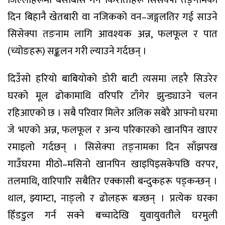
जिल्लाहरूमा बसोबास गर्ने किराँतीहरू सिसेक्पा तङ्नामका
दिन बिहानै खेतबारी वा नजिकको वन–जङ्गलतिर गई साउने
सिसेक्पा तङनाम लागि आवश्यक अन्न, फलफूल र पात
(च्योङहरू) सङ्कलन गरी ल्याउने गर्दछन् ।
दिउँसो हरियो बाबियोको डोरी बाटी त्यसमा लहरै सिउरेर
घरको मूल ढोकामाथि वरिपरि टाँगेर झुन्ड्याउने चलन
रहिआएको छ । सबै परिवार मिलेर अलिक सबेरै आफ्नो घरमा
जे भएको अन्न, फलफूल र अन्य परिकारको खानपिन खाएर
रमाइलो गर्दछन् । सिसेक्पा तङ्नामका दिन साँझपख
गाउँघरमा मीठो–मसिनो खानपिन खाइपिइसकेपछि वरपर,
तलमाथि, वारिपारि सबैतिर एक्कासी बन्दुकहरू पड्कन्छन् ।
थाल, झ्याम्टा, नाङ्लो र ढोलहरू बज्छन् । प्रत्येक घरका
हिँडडुल गर्न सक्ने बच्चादेखि युवायुवतीले घरमुली