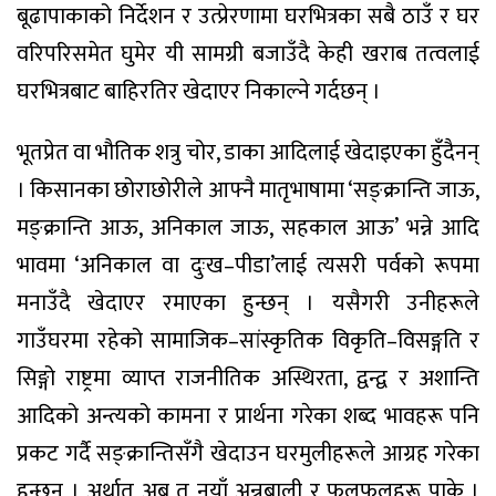
बूढापाकाको निर्देशन र उत्प्रेरणामा घरभित्रका सबै ठाउँ र घर
वरिपरिसमेत घुमेर यी सामग्री बजाउँदै केही खराब तत्वलाई
घरभित्रबाट बाहिरतिर खेदाएर निकाल्ने गर्दछन् ।
भूतप्रेत वा भौतिक शत्रु चोर, डाका आदिलाई खेदाइएका हुँदैनन्
। किसानका छोराछोरीले आफ्नै मातृभाषामा ‘सङ्क्रान्ति जाऊ,
मङ्क्रान्ति आऊ, अनिकाल जाऊ, सहकाल आऊ’ भन्ने आदि
भावमा ‘अनिकाल वा दुःख–पीडा’लाई त्यसरी पर्वको रूपमा
मनाउँदै खेदाएर रमाएका हुन्छन् । यसैगरी उनीहरूले
गाउँघरमा रहेको सामाजिक–सांस्कृतिक विकृति–विसङ्गति र
सिङ्गो राष्ट्रमा व्याप्त राजनीतिक अस्थिरता, द्वन्द्व र अशान्ति
आदिको अन्त्यको कामना र प्रार्थना गरेका शब्द भावहरू पनि
प्रकट गर्दै सङ्क्रान्तिसँगै खेदाउन घरमुलीहरूले आग्रह गरेका
हुन्छन् । अर्थात् अब त नयाँ अन्नबाली र फलफूलहरू पाके ।