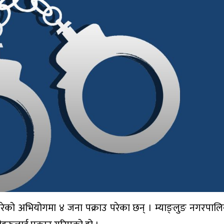
लन गरेको अभियोगमा ४ जना पक्राउ परेका छन् । म्याङ्लुङ नगरपाल