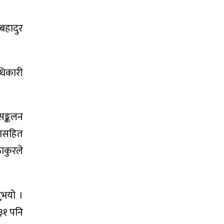
बहादुर
अधिकारी
सङ्कलन
बासहित
ाकुरले
ुभयो ।
 ३१ पनि