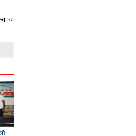
न्य वन
िलो