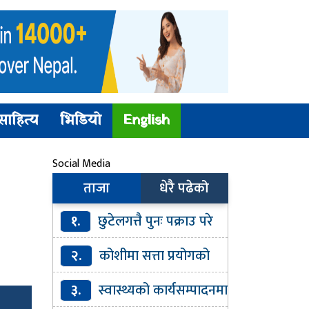
साहित्य
भिडियो
English
Social Media
ताजा
धेरै पढेको
१.
छुटेलगत्तै पुनः पक्राउ परे
अभिषेक गिरी
२.
कोशीमा सत्ता प्रयोगको
निरन्तर खेल
३.
स्वास्थ्यको कार्यसम्पादनमा