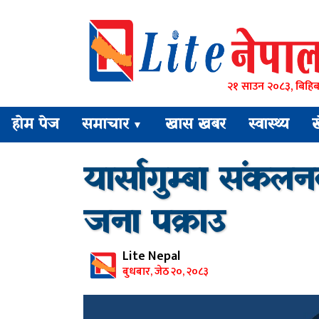
२१ साउन २०८३, बिहिब
होम पेज
समाचार
खास खबर
स्वास्थ्य
▼
यार्सागुम्बा संकल
जना पक्राउ
Lite Nepal
बुधबार, जेठ २०, २०८३