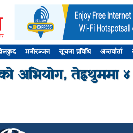
ार
खेलकुद
मनोरञ्जन
सूचना प्रविधि
अन्तर्वार्ता
नको अभियोग, तेह्रथुममा ४