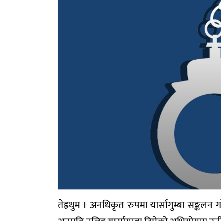
तेह्रथुम । अनधिकृत रुपमा यार्सागुम्बा सङ्क