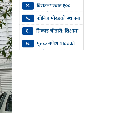
व्यापार घाटा ४० प्रतिशतले बढ्यो
४.
विराटनगरबाट १००
ग्रामभन्दा बढी खैरो हेरोइनसहित
५.
फोनिज मोरङको स्थापना
एक जना पक्राउ
दिवस : निःशुल्क आँखा परीक्षण र
६.
सिकाइ चौतारी: शिक्षामा
औषधि वितरण
गुणस्तर र पहुँच विस्तारको डिजिटल
७.
मृतक गणेश यादवको
यात्रा
परिवारलाई प्रदेश सरकारले घर
बनाइदिने