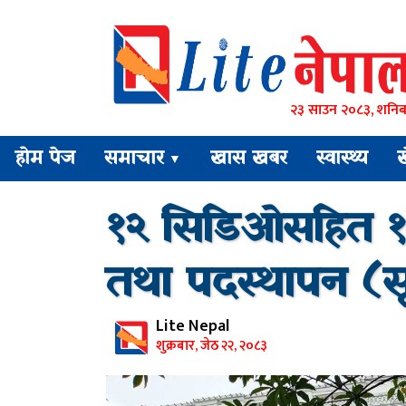
२३ साउन २०८३, शनिब
होम पेज
समाचार
खास खबर
स्वास्थ्य
▼
१२ सिडिओसहित १
तथा पदस्थापन (स
Lite Nepal
शुक्रबार, जेठ २२, २०८३