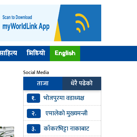
साहित्य
भिडियो
English
Social Media
ताजा
धेरै पढेको
१.
भोजपुरमा वडाध्यक्ष
वनसहित १२३ जना श्रम संस्कृति
२.
एमालेको मुख्यमन्त्री
पार्टीमा प्रवेश
टुङ्गियो, सत्ता साझेदार दलका मन्त्री
३.
काँकरभिट्टा नाकाबाट
कहिले ?