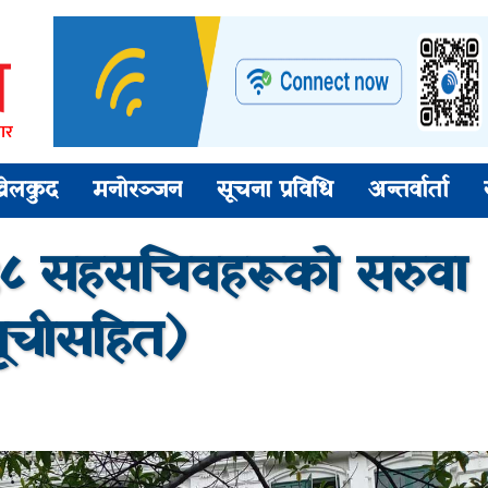
ार
खेलकुद
मनोरञ्जन
सूचना प्रविधि
अन्तर्वार्ता
८ सहसचिवहरूको सरुवा
ूचीसहित)