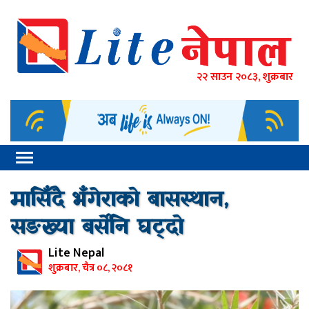
२२ साउन २०८३, शुक्रबार
मासिँदै भँगेराको बासस्थान,
सङख्या बर्सेनि घट्दो
Lite Nepal
शुक्रबार, चैत्र ०८, २०८१