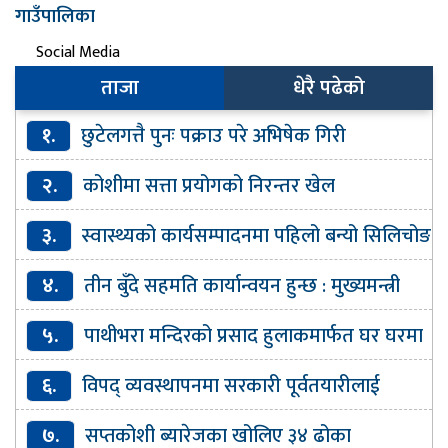
गाउँपालिका
Social Media
ताजा
धेरै पढेको
१.
छुटेलगत्तै पुनः पक्राउ परे अभिषेक गिरी
२.
कोशीमा सत्ता प्रयोगको निरन्तर खेल
३.
स्वास्थ्यको कार्यसम्पादनमा पहिलो बन्यो सिलिचोङ
गाउँपालिका
४.
तीन बुँदे सहमति कार्यान्वयन हुन्छ : मुख्यमन्त्री
कार्की
५.
पाथीभरा मन्दिरको प्रसाद हुलाकमार्फत घर घरमा
पठाइने
६.
विपद् व्यवस्थापनमा सरकारी पूर्वतयारीलाई
प्राथमिकतासाथ कार्यान्वयन गर्न सरकारलाई निर्देशन
७.
सप्तकोशी ब्यारेजका खोलिए ३४ ढोका