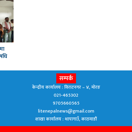
मा
औषधि
सम्पर्क
केन्द्रीय कार्यालय : विराटनगर – ४, मोरङ
021-465302
9705660565
litenepalnews@gmail.com
शाखा कार्यालय : थापागाउँ, काठमाडौं