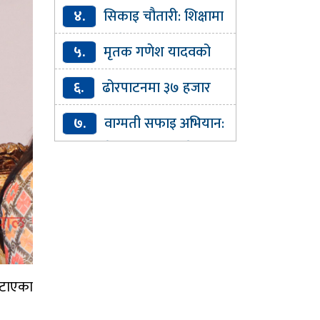
दिवसमा निःशुल्क आँखा परीक्षण
४.
सिकाइ चौतारी: शिक्षामा
तथा औषधि वितरण
गुणस्तर र पहुँच विस्तारको डिजिटल
५.
मृतक गणेश यादवको
यात्रा
परिवारलाई प्रदेश सरकारले घर
६.
ढोरपाटनमा ३७ हजार
बनाइदिने
पर्यटक, ४७ लाख आम्दानी
७.
वाग्मती सफाइ अभियान:
आज चार मेट्रिकटन नकुहिने फोहर
संकलन
हटाएका