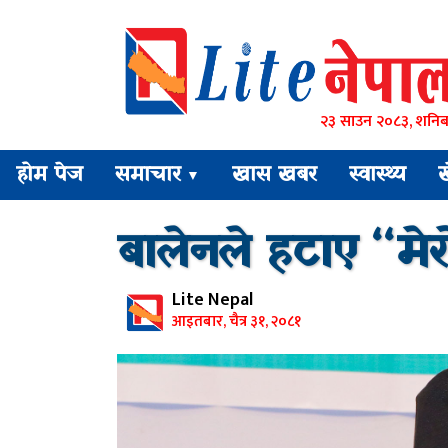
२३ साउन २०८३, शनिब
होम पेज
समाचार
खास खबर
स्वास्थ्य
▼
बालेनले हटाए ‘‘मे
Lite Nepal
आइतबार, चैत्र ३१, २०८१