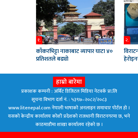
१.
२.
काँकरभिट्टा नाकाबाट व्यापार घाटा ४०
विराटन
प्रतिशतले बढ्यो
हेरोइ
हाम्रो बारेमा
प्रकाशक कम्पनी : अर्बिट डिजिटल मिडिया नेटवर्क प्रा.लि
सूचना विभाग दर्ता नं. : ५३९७–२०८२/२०८३
www.litenepal.com नेपाली भाषाको अनलाइन समाचार पोर्टल हो ।
यसको केन्द्रीय कार्यालय कोशी प्रदेशको राजधानी विराटनगरमा छ, भने
काठमाडाैंमा शाखा कार्यालय रहेकाे छ ।