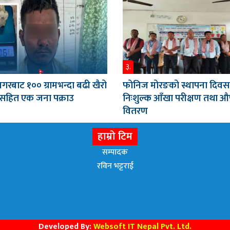
३.
गरबाट १०० ग्रामभन्दा बढी खैरो
फोनिज मोरङको स्थापना दिवस
नसहित एक जना पक्राउ
निःशुल्क आँखा परीक्षण तथा 
वितरण
हाम्रो टिम
सम्पादक
रविन भट्टराई
Developed By:
Websoft IT Nepal Pvt. Ltd.