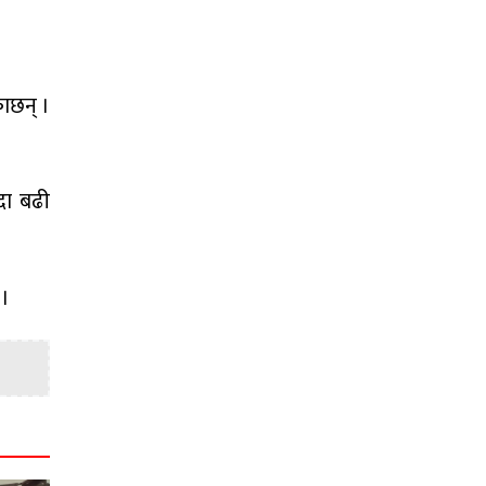
काछन् ।
दा बढी
 ।