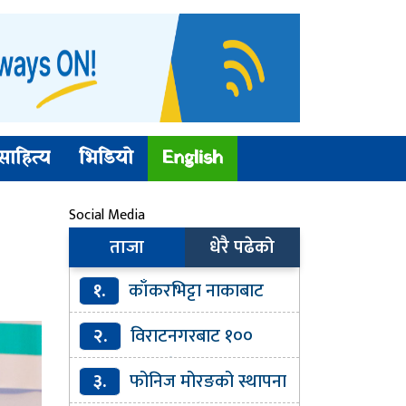
साहित्य
भिडियो
English
Social Media
ताजा
धेरै पढेको
१.
काँकरभिट्टा नाकाबाट
व्यापार घाटा ४० प्रतिशतले बढ्यो
२.
विराटनगरबाट १००
ग्रामभन्दा बढी खैरो हेरोइनसहित
३.
फोनिज मोरङको स्थापना
एक जना पक्राउ