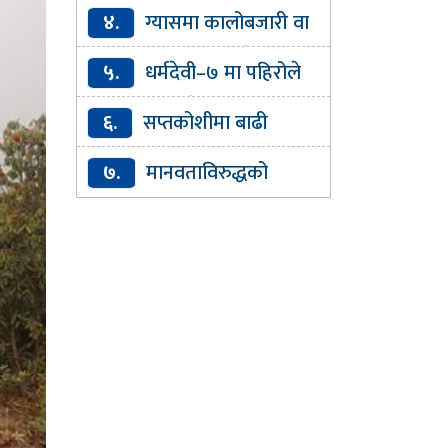
केजी गाँजासहित चालक र
४.
ग्यासमा कालोबजारी वा
सहचालक पक्राउ
कृत्रिम अभाव देखिए सिधै उजुरी गर्न
५.
धर्मदेवी–७ मा पहिरोले
आग्रह
सडक अवरुद्ध, वैकल्पिक मार्ग
६.
सप्तकोशीमा बाढी
प्रयोग गर्न आग्रह
आएपछि बल्याे रातो बत्ती, २८ वटा
७.
मानवताविरुद्धको
ढोका खोलियो
अपराधमा मृत्युदण्डको सजाय
पाएकी हसिना डिसेम्बरमा बंगलादेश
फर्कने