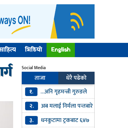
साहित्य
भिडियो
English
र्ग
Social Media
ताजा
धेरै पढेको
१.
…अनि गृहमन्त्री गुरुङले
मागे माफी
२.
अब मलाई निर्मला पन्तबारे
प्रश्न नगर्नुहोला : गृहमन्त्री गुरूङ
३.
धनकुटामा ट्रकबाट ६४७