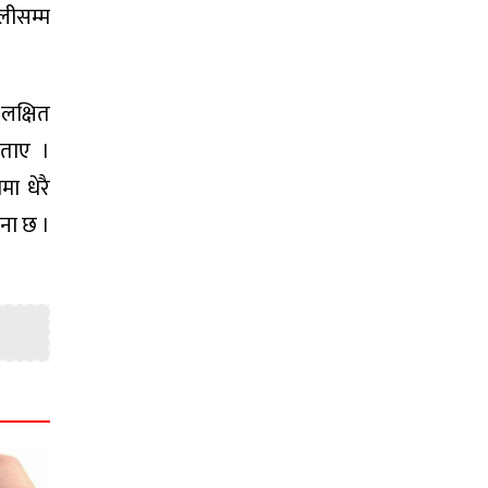
ुलीसम्म
 लक्षित
बताए ।
मा धेरै
जना छ ।