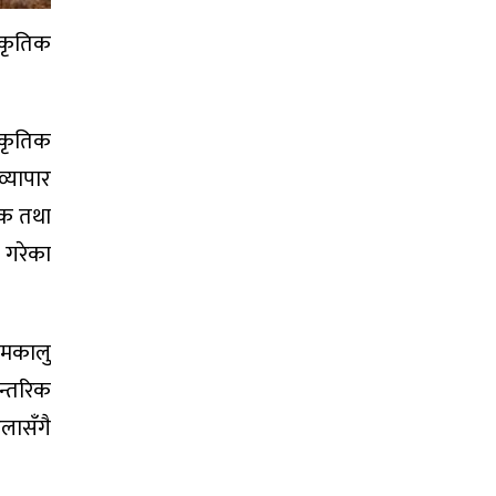
राकृतिक
राकृतिक
्यापार
िक तथा
 गरेका
 मकालु
न्तरिक
लासँगै