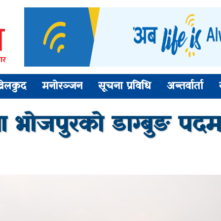
ार
खेलकुद
मनोरञ्जन
सूचना प्रविधि
अन्तर्वार्ता
 भोजपुरको डाग्बुङ पदमा