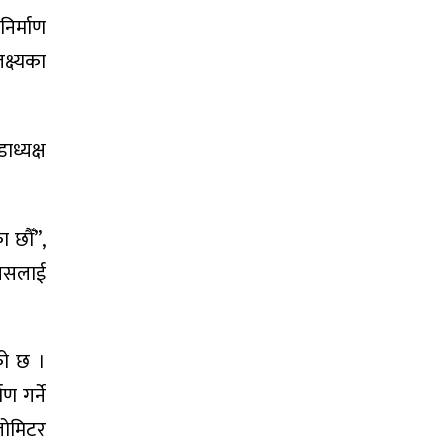
निर्माण
क्ष्यका
ध्यक्ष
ा छौँ”,
 यसलाई
को छ ।
ण गर्ने
लोमिटर