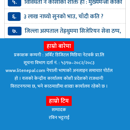
५.
विविधता नै कोसीको शक्ति हो : मुख्यमन्त्री कार्की
६.
३ लाख नाघ्यो सुनको भाउ, चाँदी कति ?
७.
जिल्ला अस्पताल तेह्रथुममा सिजेरियन सेवा ठप्प,
गर्भवतीलाई तराईका अस्पताल धाउनुपर्ने बाध्यता
हाम्रो बारेमा
प्रकाशक कम्पनी : अर्बिट डिजिटल मिडिया नेटवर्क प्रा.लि
सूचना विभाग दर्ता नं. : ५३९७–२०८२/२०८३
www.litenepal.com नेपाली भाषाको अनलाइन समाचार पोर्टल
हो । यसको केन्द्रीय कार्यालय कोशी प्रदेशको राजधानी
विराटनगरमा छ, भने काठमाडाैंमा शाखा कार्यालय रहेकाे छ ।
हाम्रो टिम
सम्पादक
रविन भट्टराई