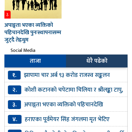
३.
अपाङ्गता भएका व्यक्तिको
पहिचानदेखि पुनःस्थापनासम्म
जुट्दै तेह्रथुम
Social Media
ताजा
धेरै पढेको
१.
झापामा चार अर्ब ९३ करोड राजस्व सङ्कलन
२.
कोशी कटानको चपेटामा चिलिया र श्रीलङ्का टापु,
६०० परिवार जोखिममा
३.
अपाङ्गता भएका व्यक्तिको पहिचानदेखि
पुनःस्थापनासम्म जुट्दै तेह्रथुम
४.
हराएका पूर्वमेयर सिंह जंगलमा मृत भेटिए