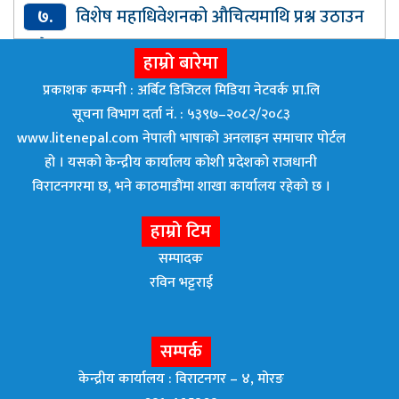
वैकल्पिक शिक्षा
७.
विशेष महाधिवेशनको औचित्यमाथि प्रश्न उठाउन
मिल्दैन : गगन थापा
हाम्रो बारेमा
प्रकाशक कम्पनी : अर्बिट डिजिटल मिडिया नेटवर्क प्रा.लि
सूचना विभाग दर्ता नं. : ५३९७–२०८२/२०८३
www.litenepal.com नेपाली भाषाको अनलाइन समाचार पोर्टल
हो । यसको केन्द्रीय कार्यालय कोशी प्रदेशको राजधानी
विराटनगरमा छ, भने काठमाडाैंमा शाखा कार्यालय रहेकाे छ ।
हाम्रो टिम
सम्पादक
रविन भट्टराई
सम्पर्क
केन्द्रीय कार्यालय : विराटनगर – ४, मोरङ