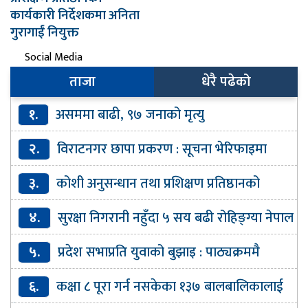
कार्यकारी निर्देशकमा अनिता
गुरागाईं नियुक्त
Social Media
ताजा
धेरै पढेको
१.
असममा बाढी, ९७ जनाको मृत्यु
२.
विराटनगर छापा प्रकरण : सूचना भेरिफाइमा
कमजोरीकाे प्रहरी हेडक्वार्टरको स्वीकारोक्ति
३.
कोशी अनुसन्धान तथा प्रशिक्षण प्रतिष्ठानको
कार्यकारी निर्देशकमा अनिता गुरागाईं नियुक्त
४.
सुरक्षा निगरानी नहुँदा ५ सय बढी रोहिङ्ग्या नेपाल
छिरे : प्रहरी
५.
प्रदेश सभाप्रति युवाको बुझाइ : पाठ्यक्रममै
कानुनका आधारभूत विषय समेट्न सुझाव
६.
कक्षा ८ पूरा गर्न नसकेका १३७ बालबालिकालाई