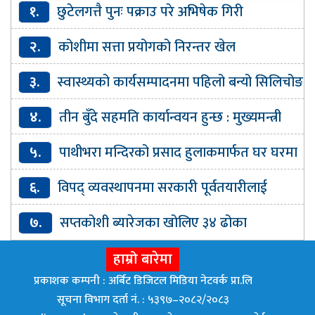
१.
छुटेलगत्तै पुनः पक्राउ परे अभिषेक गिरी
२.
कोशीमा सत्ता प्रयोगको निरन्तर खेल
३.
स्वास्थ्यको कार्यसम्पादनमा पहिलो बन्यो सिलिचोङ
गाउँपालिका
४.
तीन बुँदे सहमति कार्यान्वयन हुन्छ : मुख्यमन्त्री
कार्की
५.
पाथीभरा मन्दिरको प्रसाद हुलाकमार्फत घर घरमा
पठाइने
६.
विपद् व्यवस्थापनमा सरकारी पूर्वतयारीलाई
प्राथमिकतासाथ कार्यान्वयन गर्न सरकारलाई निर्देशन
७.
सप्तकोशी ब्यारेजका खोलिए ३४ ढोका
हाम्रो बारेमा
प्रकाशक कम्पनी : अर्बिट डिजिटल मिडिया नेटवर्क प्रा.लि
सूचना विभाग दर्ता नं. : ५३९७–२०८२/२०८३