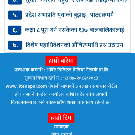
छिरे : प्रहरी
५.
प्रदेश सभाप्रति युवाको बुझाइ : पाठ्यक्रममै
कानुनका आधारभूत विषय समेट्न सुझाव
६.
कक्षा ८ पूरा गर्न नसकेका १३७ बालबालिकालाई
वैकल्पिक शिक्षा
७.
विशेष महाधिवेशनको औचित्यमाथि प्रश्न उठाउन
मिल्दैन : गगन थापा
हाम्रो बारेमा
प्रकाशक कम्पनी : अर्बिट डिजिटल मिडिया नेटवर्क प्रा.लि
सूचना विभाग दर्ता नं. : ५३९७–२०८२/२०८३
www.litenepal.com नेपाली भाषाको अनलाइन समाचार पोर्टल
हो । यसको केन्द्रीय कार्यालय कोशी प्रदेशको राजधानी
विराटनगरमा छ, भने काठमाडाैंमा शाखा कार्यालय रहेकाे छ ।
हाम्रो टिम
सम्पादक