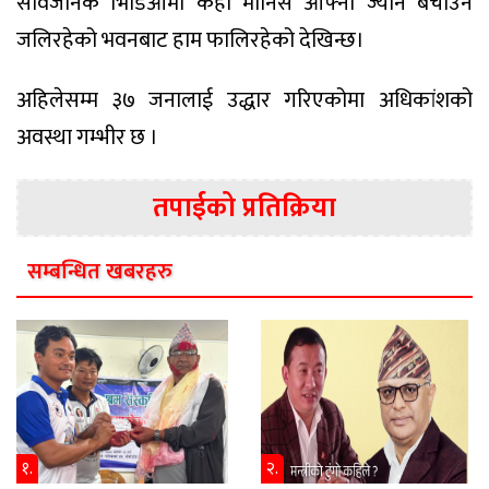
सार्वजनिक भिडिओमा केही मानिस आफ्नो ज्यान बचाउन
जलिरहेको भवनबाट हाम फालिरहेको देखिन्छ।
अहिलेसम्म ३७ जनालाई उद्धार गरिएकोमा अधिकांशको
अवस्था गम्भीर छ ।
तपाईको प्रतिक्रिया
सम्बन्धित खबरहरु
१.
२.