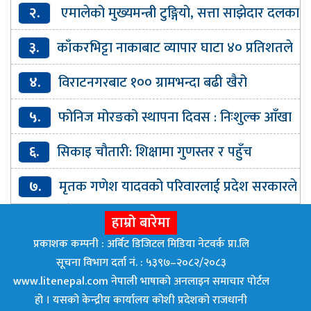
संस्कृति पार्टीमा प्रवेश
२.
एमालेको मुख्यमन्त्री टुङ्गियो, सत्ता साझेदार दलका
मन्त्री कहिले ?
३.
काँकरभिट्टा नाकाबाट व्यापार घाटा ४० प्रतिशतले
बढ्यो
४.
विराटनगरबाट १०० ग्रामभन्दा बढी खैरो
हेरोइनसहित एक जना पक्राउ
५.
फोनिज मोरङको स्थापना दिवस : निःशुल्क आँखा
परीक्षण र औषधि वितरण
६.
सिकाइ चौतारी: शिक्षामा गुणस्तर र पहुँच
विस्तारको डिजिटल यात्रा
७.
मृतक गणेश यादवको परिवारलाई प्रदेश सरकारले
घर बनाइदिने
हाम्रो बारेमा
प्रकाशक कम्पनी : अर्बिट डिजिटल मिडिया नेटवर्क प्रा.लि
सूचना विभाग दर्ता नं. : ५३९७–२०८२/२०८३
www.litenepal.com नेपाली भाषाको अनलाइन समाचार पोर्टल
हो । यसको केन्द्रीय कार्यालय कोशी प्रदेशको राजधानी