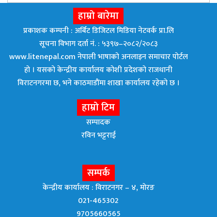
उजुरी गर्न आग्रह
हाम्रो बारेमा
प्रकाशक कम्पनी : अर्बिट डिजिटल मिडिया नेटवर्क प्रा.लि
सूचना विभाग दर्ता नं. : ५३९७–२०८२/२०८३
www.litenepal.com नेपाली भाषाको अनलाइन समाचार पोर्टल
हो । यसको केन्द्रीय कार्यालय कोशी प्रदेशको राजधानी
विराटनगरमा छ, भने काठमाडाैंमा शाखा कार्यालय रहेकाे छ ।
हाम्रो टिम
सम्पादक
रविन भट्टराई
सम्पर्क
केन्द्रीय कार्यालय : विराटनगर – ४, मोरङ
021-465302
9705660565