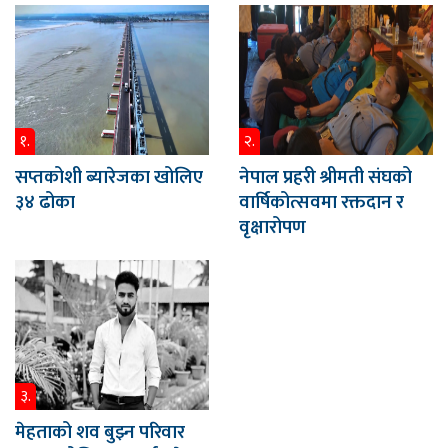
१.
२.
सप्तकोशी ब्यारेजका खोलिए
नेपाल प्रहरी श्रीमती संघको
३४ ढोका
वार्षिकोत्सवमा रक्तदान र
वृक्षारोपण
३.
मेहताको शव बुझ्न परिवार