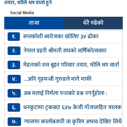
तयार, भोलि थप वार्ता हुने
Social Media
ताजा
धेरै पढेको
१.
सप्तकोशी ब्यारेजका खोलिए ३४ ढोका
२.
नेपाल प्रहरी श्रीमती संघको वार्षिकोत्सवमा
रक्तदान र वृक्षारोपण
३.
मेहताको शव बुझ्न परिवार तयार, भोलि थप वार्ता
हुने
४.
…अनि गृहमन्त्री गुरुङले मागे माफी
५.
अब मलाई निर्मला पन्तबारे प्रश्न नगर्नुहोला :
गृहमन्त्री गुरूङ
६.
धनकुटामा ट्रकबाट ६४७ केजी गाँजासहित चालक
र सहचालक पक्राउ
७.
ग्यासमा कालोबजारी वा कृत्रिम अभाव देखिए सिधै