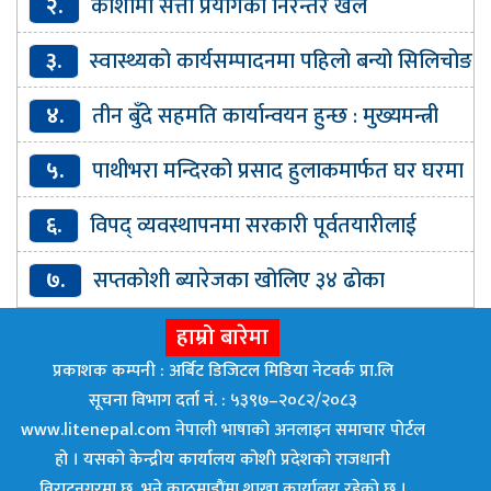
२.
कोशीमा सत्ता प्रयोगको निरन्तर खेल
३.
स्वास्थ्यको कार्यसम्पादनमा पहिलो बन्यो सिलिचोङ
गाउँपालिका
४.
तीन बुँदे सहमति कार्यान्वयन हुन्छ : मुख्यमन्त्री
कार्की
५.
पाथीभरा मन्दिरको प्रसाद हुलाकमार्फत घर घरमा
पठाइने
६.
विपद् व्यवस्थापनमा सरकारी पूर्वतयारीलाई
प्राथमिकतासाथ कार्यान्वयन गर्न सरकारलाई निर्देशन
७.
सप्तकोशी ब्यारेजका खोलिए ३४ ढोका
हाम्रो बारेमा
प्रकाशक कम्पनी : अर्बिट डिजिटल मिडिया नेटवर्क प्रा.लि
सूचना विभाग दर्ता नं. : ५३९७–२०८२/२०८३
www.litenepal.com नेपाली भाषाको अनलाइन समाचार पोर्टल
हो । यसको केन्द्रीय कार्यालय कोशी प्रदेशको राजधानी
विराटनगरमा छ, भने काठमाडाैंमा शाखा कार्यालय रहेकाे छ ।