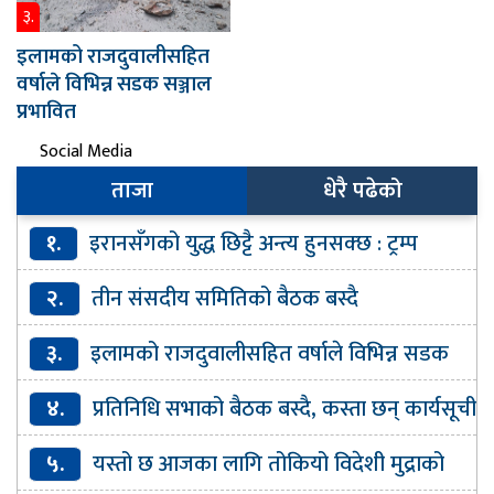
३.
इलामको राजदुवालीसहित
वर्षाले विभिन्न सडक सञ्जाल
प्रभावित
Social Media
ताजा
धेरै पढेको
१.
इरानसँगको युद्ध छिट्टै अन्त्य हुनसक्छ : ट्रम्प
२.
तीन संसदीय समितिको बैठक बस्दै
३.
इलामको राजदुवालीसहित वर्षाले विभिन्न सडक
सञ्जाल प्रभावित
४.
प्रतिनिधि सभाको बैठक बस्दै, कस्ता छन् कार्यसूची
?
५.
यस्तो छ आजका लागि तोकियो विदेशी मुद्राको