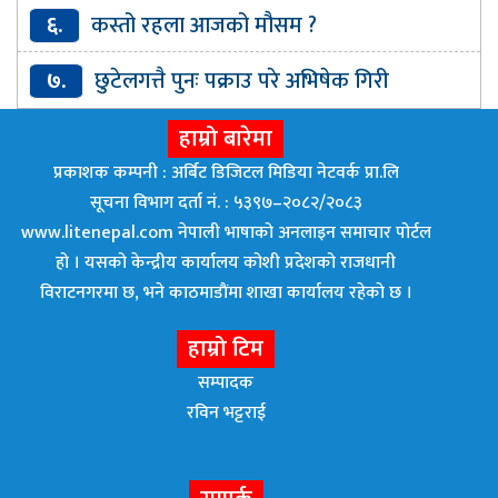
विनिमय दर
६.
कस्तो रहला आजको मौसम ?
७.
छुटेलगत्तै पुनः पक्राउ परे अभिषेक गिरी
हाम्रो बारेमा
प्रकाशक कम्पनी : अर्बिट डिजिटल मिडिया नेटवर्क प्रा.लि
सूचना विभाग दर्ता नं. : ५३९७–२०८२/२०८३
www.litenepal.com नेपाली भाषाको अनलाइन समाचार पोर्टल
हो । यसको केन्द्रीय कार्यालय कोशी प्रदेशको राजधानी
विराटनगरमा छ, भने काठमाडाैंमा शाखा कार्यालय रहेकाे छ ।
हाम्रो टिम
सम्पादक
रविन भट्टराई