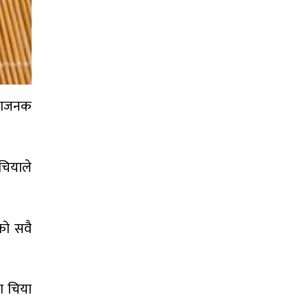
इदाजनक
चियाले
को सवै
ा चिया