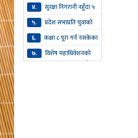
प्रशिक्षण प्रतिष्ठानको कार्यकारी
४.
सुरक्षा निगरानी नहुँदा ५
निर्देशकमा अनिता गुरागाईं नियुक्त
सय बढी रोहिङ्ग्या नेपाल छिरे :
५.
प्रदेश सभाप्रति युवाको
प्रहरी
बुझाइ : पाठ्यक्रममै कानुनका
६.
कक्षा ८ पूरा गर्न नसकेका
आधारभूत विषय समेट्न सुझाव
१३७ बालबालिकालाई वैकल्पिक
७.
विशेष महाधिवेशनको
शिक्षा
औचित्यमाथि प्रश्न उठाउन मिल्दैन :
गगन थापा