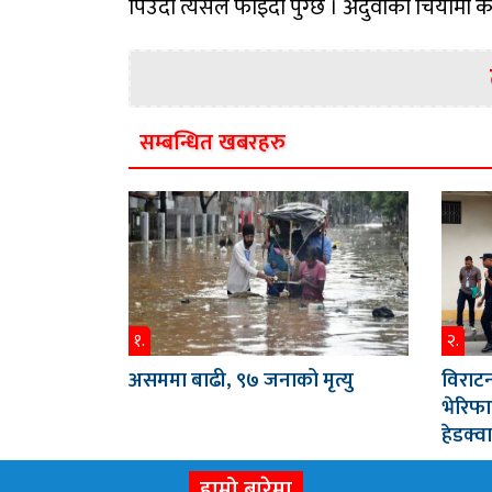
पिउदा त्यसले फाइदा पुग्छ । अदुवाको चियामा
सम्बन्धित खबरहरु
१.
२.
असममा बाढी, ९७ जनाको मृत्यु
विराटन
भेरिफा
हेडक्वा
हाम्रो बारेमा