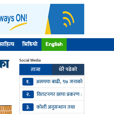
साहित्य
भिडियो
English
का
Social Media
ताजा
धेरै पढेको
१.
असममा बाढी, ९७ जनाको
मृत्यु
२.
विराटनगर छापा प्रकरण :
सूचना भेरिफाइमा कमजोरीकाे प्रहरी
३.
कोशी अनुसन्धान तथा
हेडक्वार्टरको स्वीकारोक्ति