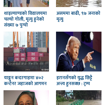
थाइल्याण्डको विद्यालयमा
असममा बाढी, ९७ जनाको
चल्याे गाेली, मृत्यु हुनेको
मृत्यु
संख्या ७ पुग्यो
याङ्गुन बन्दरगाहमा ४०२
इरानसँगको युद्ध छिट्टै
कन्टेनर जहाजको आगमन
अन्त्य हुनसक्छ : ट्रम्प