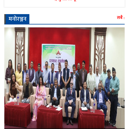
मनोरञ्जन
सबै :