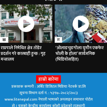
ख
ग
राप्रपाले निषेधित क्षेत्र तोडेर
‘ओलाङचुङगोला घुमौन एकफेर
प्रदर्शन गरे कारबाही हुन्छ : गृह
भोली के होला’ सार्वजनिक
मन्त्रालय
(भिडियोसहित)
हाम्रो बारेमा
प्रकाशक कम्पनी : अर्बिट डिजिटल मिडिया नेटवर्क प्रा.लि
सूचना विभाग दर्ता नं. : ५३९७–२०८२/२०८३
www.litenepal.com नेपाली भाषाको अनलाइन समाचार पोर्टल
हो । यसको केन्द्रीय कार्यालय कोशी प्रदेशको राजधानी