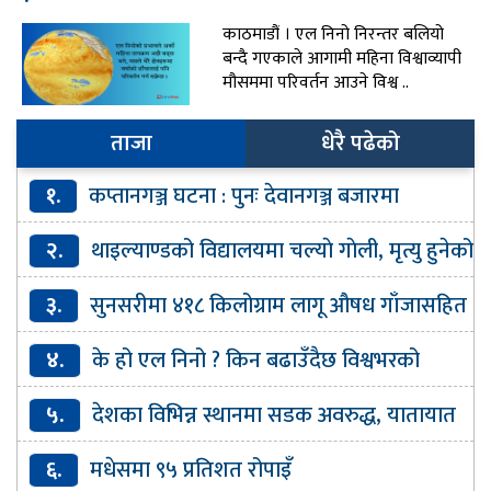
काठमाडौं । एल निनो निरन्तर बलियो
बन्दै गएकाले आगामी महिना विश्वाव्यापी
मौसममा परिवर्तन आउने विश्व ..
ताजा
धेरै पढेको
१.
कप्तानगञ्ज घटना : पुनः देवानगञ्ज बजारमा
आन्दोलन
२.
थाइल्याण्डको विद्यालयमा चल्याे गाेली, मृत्यु हुनेको
संख्या ७ पुग्यो
३.
सुनसरीमा ४१८ किलोग्राम लागू औषध गाँजासहित
४ जना पक्राउ
४.
के हो एल निनो ? किन बढाउँदैछ विश्वभरको
तापक्रम ?
५.
देशका विभिन्न स्थानमा सडक अवरुद्ध, यातायात
प्रभावित
६.
मधेसमा ९५ प्रतिशत रोपाइँ