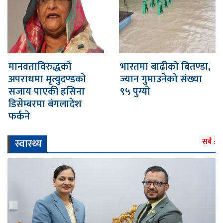
मानवताविरुद्धको
भारतमा बाढीको बितण्डा,
अपराधमा मृत्युदण्डको
ज्यान गुमाउनेको संख्या
सजाय पाएकी हसिना
९५ पुग्यो
डिसेम्बरमा बंगलादेश
फर्कने
स्वास्थ्य
सबै :