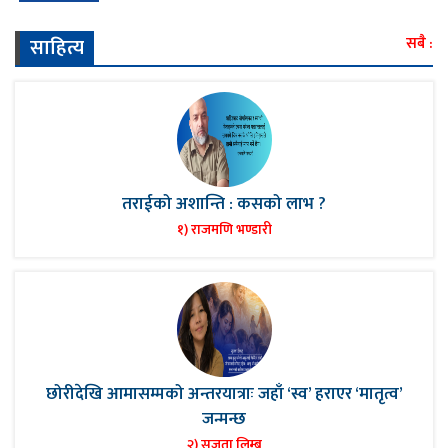
साहित्य
सबै :
तराईको अशान्ति : कसको लाभ ?
१) राजमणि भण्डारी
छोरीदेखि आमासम्मको अन्तरयात्राः जहाँ ‘स्व’ हराएर ‘मातृत्व’
जन्मन्छ
२) सुजता लिम्बू