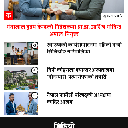
क
२३ घन्टा अगाडि
गंगालाल हृदय केन्द्रको निर्देशकमा प्रा.डा. आशिष गोविन्द
अमात्य नियुक्त
स्वास्थ्यको कार्यसम्पादनमा पहिलो बन्यो
ख
सिलिचोङ गाउँपालिका
बिपी कोइराला क्यान्सर अस्पतालमा
ग
‘बोनम्यारो’ प्रत्यारोपणको तयारी
नेपाल फार्मेसी परिषद्को अध्यक्षमा
घ
कादिर आलम
भिडियो