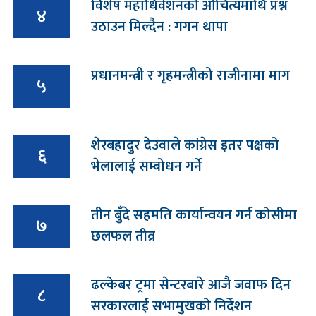
विशेष महाधिवेशनको औचित्यमाथि प्रश्न
४
उठाउन मिल्दैन : गगन थापा
प्रधानमन्त्री र गृहमन्त्रीको राजीनामा माग
५
शेरबहादुर देउवाले कांग्रेस इतर पक्षको
६
भेलालाई सम्बोधन गर्ने
तीन बुँदे सहमति कार्यान्वयन गर्न कोसीमा
७
छलफल तीव्र
ढल्केबर ट्रमा सेन्टरबारे आजै जवाफ दिन
८
सरकारलाई सभामुखको निर्देशन