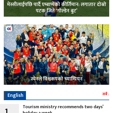
मेस्सीलाईपछि पार्दै एम्बाप्पेको कीर्तिमान: लगातार दोस्रो
पटक जिते ‘गोल्डेन बुट’
स्पेनले विश्वकपकाे च्याम्पियन
English
सबै :
Tourism ministry recommends two days’
1
holiday a week