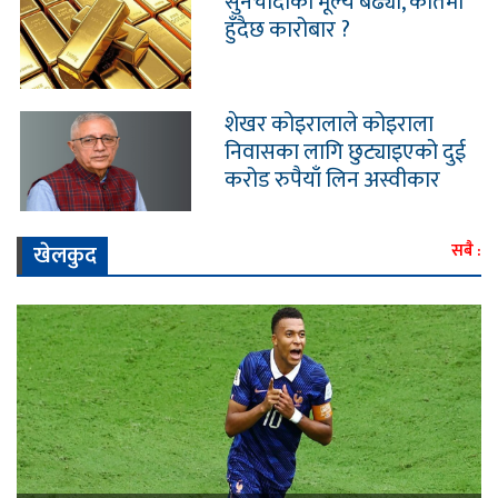
सुनचाँदीको मूल्य बढ्यो, कतिमा
हुँदैछ कारोबार ?
शेखर कोइरालाले कोइराला
निवासका लागि छुट्याइएको दुई
करोड रुपैयाँ लिन अस्वीकार
खेलकुद
सबै :