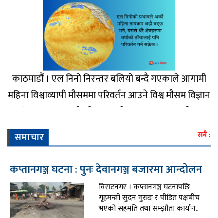
काठमाडौं । एल निनो निरन्तर बलियो बन्दै गएकाले आगामी
महिना विश्वाव्यापी मौसममा परिवर्तन आउने विश्व मौसम विज्ञान
संगठन (डब्लुएमओ) ले जनाएको छ । अगस्ट र अक्टोबर
२०२६ को बीचमा तापक्रममा महत्त्वपूर्ण परिवर्तन आउनेछ ।
समाचार
सबै :
यसले विश्वका धेरै भागहरूमा सामान्य भन्दा बढी तापक्रम हुने
बताइएको ..
कप्तानगञ्ज घटना : पुनः देवानगञ्ज बजारमा आन्दोलन
विराटनगर । कप्तानगञ्ज घटनापछि
गृहमन्त्री सुदन गुरुङ र पीडित पक्षबीच
भएको सहमति तथा सम्झौता कार्यान..