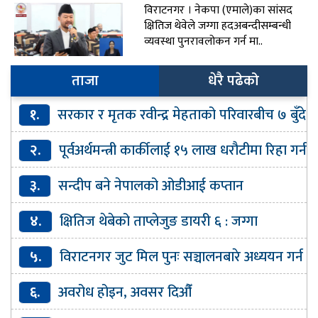
विराटनगर । नेकपा (एमाले)का सांसद
क्षितिज थेवेले जग्गा हदअबन्दीसम्बन्धी
व्यवस्था पुनरावलोकन गर्न मा..
ताजा
धेरै पढेको
१.
सरकार र मृतक रवीन्द्र मेहताको परिवारबीच ७ बुँदे
सहमति
२.
पूर्वअर्थमन्त्री कार्कीलाई १५ लाख धरौटीमा रिहा गर्न
आदेश
३.
सन्दीप बने नेपालको ओडीआई कप्तान
४.
क्षितिज थेबेको ताप्लेजुङ डायरी ६ : जग्गा
हदअबन्दीसम्बन्धी व्यवस्था पुनरावलोकन गर्न माग
५.
विराटनगर जुट मिल पुनः सञ्चालनबारे अध्ययन गर्न
कार्यदल गठन
६.
अवरोध होइन, अवसर दिऔँ