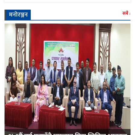
मनोरञ्जन
सबै :