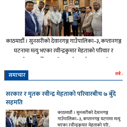
काठमाडौं । सुनसरीको देवानगञ्ज गाउँपालिका–३, कप्तानगञ्ज
घटनामा मत्यु भएका रवीन्द्रकुमार मेहताको परिवार र
सरकारबीच सातबुँदे सहमति भएको छ । मेहताका परिवार र
गृहमन्त्री सुधन गुरुङबीच आज सात बुँदे सहमति भएको हो ।
समाचार
सबै :
जसअनुसार, मेहतालाई शहीद घोषणा गर्ने प्रक्रिया तत्काल
अघि बढाउने, दोषील..
सरकार र मृतक रवीन्द्र मेहताको परिवारबीच ७ बुँदे
सहमति
काठमाडौं । सुनसरीको देवानगञ्ज
गाउँपालिका–३, कप्तानगञ्ज घटनामा मत्यु
भएका रवीन्द्रकुमार मेहताको परि..