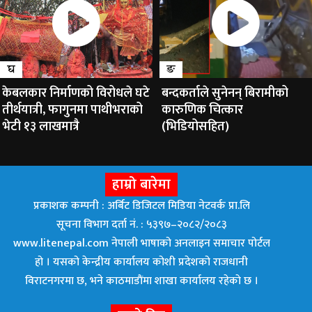
घ
ङ
केबलकार निर्माणको विरोधले घटे
बन्दकर्ताले सुनेनन् बिरामीको
तीर्थयात्री, फागुनमा पाथीभराको
कारुणिक चित्कार
भेटी १३ लाखमात्रै
(भिडियोसहित)
हाम्रो बारेमा
प्रकाशक कम्पनी : अर्बिट डिजिटल मिडिया नेटवर्क प्रा.लि
सूचना विभाग दर्ता नं. : ५३९७–२०८२/२०८३
www.litenepal.com नेपाली भाषाको अनलाइन समाचार पोर्टल
हो । यसको केन्द्रीय कार्यालय कोशी प्रदेशको राजधानी
विराटनगरमा छ, भने काठमाडाैंमा शाखा कार्यालय रहेकाे छ ।