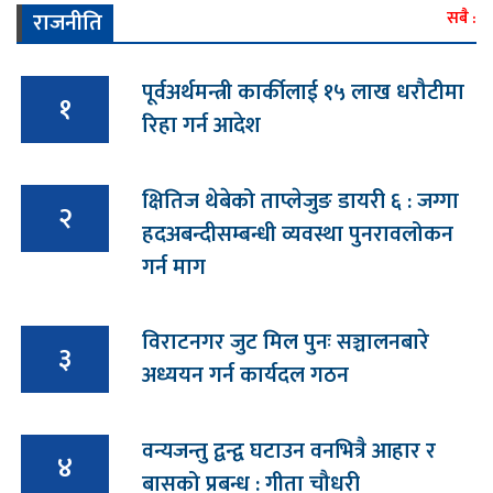
राजनीति
सबै :
पूर्वअर्थमन्त्री कार्कीलाई १५ लाख धरौटीमा
१
रिहा गर्न आदेश
क्षितिज थेबेको ताप्लेजुङ डायरी ६ : जग्गा
२
हदअबन्दीसम्बन्धी व्यवस्था पुनरावलोकन
गर्न माग
विराटनगर जुट मिल पुनः सञ्चालनबारे
३
अध्ययन गर्न कार्यदल गठन
वन्यजन्तु द्वन्द्व घटाउन वनभित्रै आहार र
४
बासको प्रबन्ध : गीता चौधरी