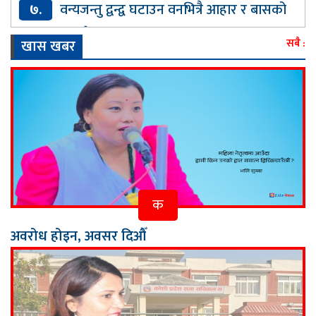
७.
वन्यजन्तु द्वन्द्व घटाउन वनभित्रै आहार र बासको
प्रबन्ध : गीता चौधरी
खास खबर
सबै :
क
अवरोध होइन, अवसर दिऔँ