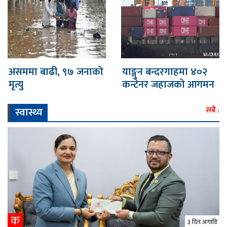
असममा बाढी, ९७ जनाको
याङ्गुन बन्दरगाहमा ४०२
मृत्यु
कन्टेनर जहाजको आगमन
स्वास्थ्य
सबै :
क
३ दिन अगाडि