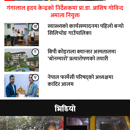
गंगालाल हृदय केन्द्रको निर्देशकमा प्रा.डा. आशिष गोविन्द
अमात्य नियुक्त
स्वास्थ्यको कार्यसम्पादनमा पहिलो बन्यो
ख
सिलिचोङ गाउँपालिका
बिपी कोइराला क्यान्सर अस्पतालमा
ग
‘बोनम्यारो’ प्रत्यारोपणको तयारी
नेपाल फार्मेसी परिषद्को अध्यक्षमा
घ
कादिर आलम
भिडियो