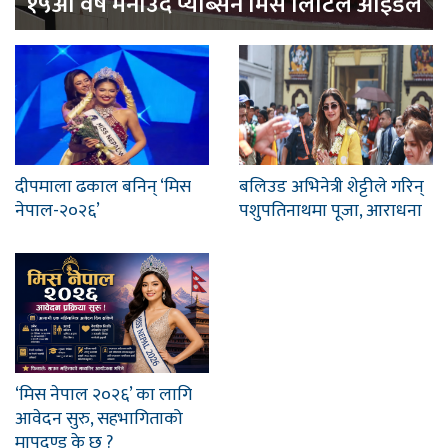
१५औं वर्ष मनाउँदै प्याब्सन मिस लिटिल आइडल
दीपमाला ढकाल बनिन् ‘मिस
बलिउड अभिनेत्री शेट्टीले गरिन्
नेपाल-२०२६’
पशुपतिनाथमा पूजा, आराधना
‘मिस नेपाल २०२६’ का लागि
आवेदन सुरु, सहभागिताको
मापदण्ड के छ ?