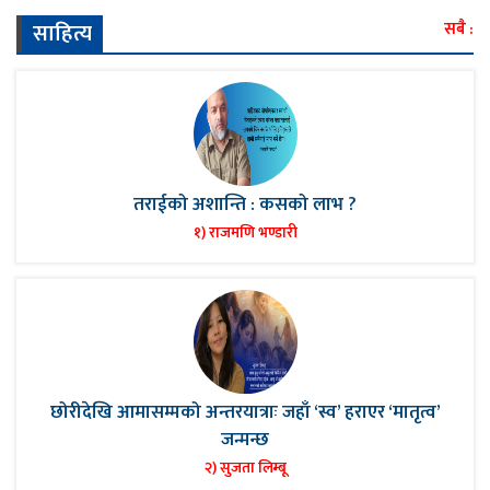
साहित्य
सबै :
तराईको अशान्ति : कसको लाभ ?
१) राजमणि भण्डारी
छोरीदेखि आमासम्मको अन्तरयात्राः जहाँ ‘स्व’ हराएर ‘मातृत्व’
जन्मन्छ
२) सुजता लिम्बू