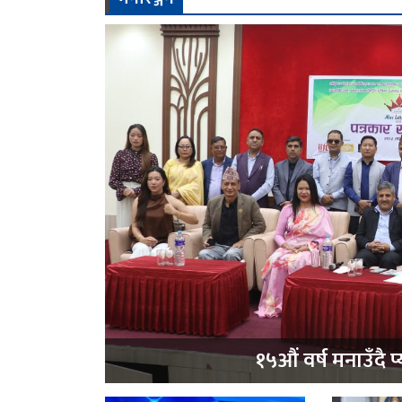
१५औं वर्ष मनाउँद