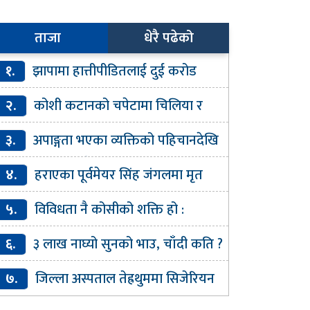
ताजा
धेरै पढेको
१.
झापामा हात्तीपीडितलाई दुई करोड
तिपूर्ति
२.
कोशी कटानको चपेटामा चिलिया र
रीलङ्का टापु, ६०० परिवार जोखिममा
३.
अपाङ्गता भएका व्यक्तिको पहिचानदेखि
नःस्थापनासम्म जुट्दै तेह्रथुम
४.
हराएका पूर्वमेयर सिंह जंगलमा मृत
टिए
५.
विविधता नै कोसीको शक्ति हो :
ख्यमन्त्री कार्की
६.
३ लाख नाघ्यो सुनको भाउ, चाँदी कति ?
७.
जिल्ला अस्पताल तेह्रथुममा सिजेरियन
वा ठप्प, गर्भवतीलाई तराईका अस्पताल