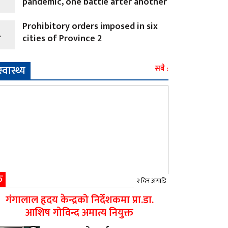
pandemic, one battle after another
Prohibitory orders imposed in six
4
cities of Province 2
स्वास्थ्य
सबै :
क
२ दिन अगाडि
गंगालाल हृदय केन्द्रको निर्देशकमा प्रा.डा.
आशिष गोविन्द अमात्य नियुक्त