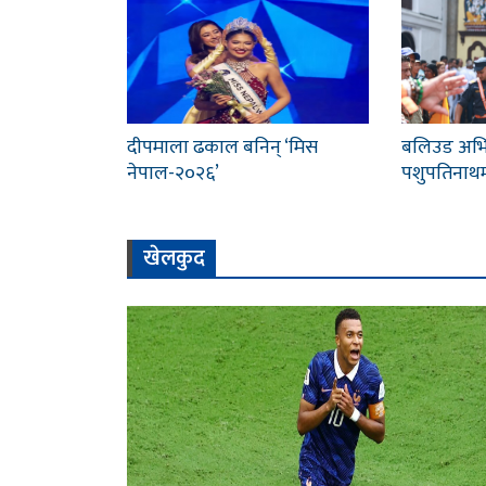
दीपमाला ढकाल बनिन् ‘मिस
बलिउड अभिनेत
नेपाल-२०२६’
पशुपतिनाथम
खेलकुद