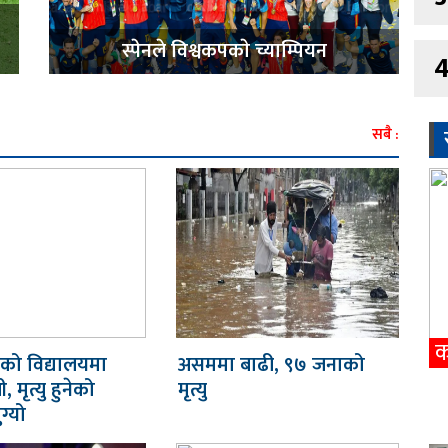
स्पेनले विश्वकपकाे च्याम्पियन
सबै :
डको विद्यालयमा
असममा बाढी, ९७ जनाको
ी, मृत्यु हुनेको
मृत्यु
ग्यो