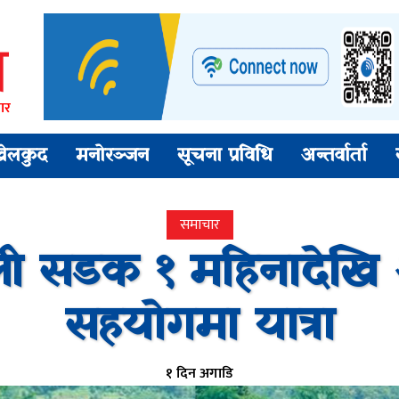
ार
खेलकुद
मनोरञ्जन
सूचना प्रविधि
अन्तर्वार्ता
समाचार
 सडक १ महिनादेखि अव
सहयोगमा यात्रा
१ दिन अगाडि