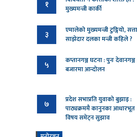
१
मुख्यमन्त्री कार्की
एमालेको मुख्यमन्त्री टुङ्गियो, सत्त
३
साझेदार दलका मन्त्री कहिले ?
कप्तानगञ्ज घटना : पुनः देवानगञ्ज
५
बजारमा आन्दोलन
प्रदेश सभाप्रति युवाको बुझाइ :
७
पाठ्यक्रममै कानुनका आधारभूत
विषय समेट्न सुझाव
मनोरञ्जन