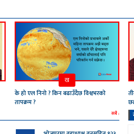
धा
ख
के हो एल निनो ? किन बढाउँदैछ विश्वभरको
ती
तापक्रम ?
छल
सबै :
भोजपुरमा वडाध्यक्ष वनसहित १२३