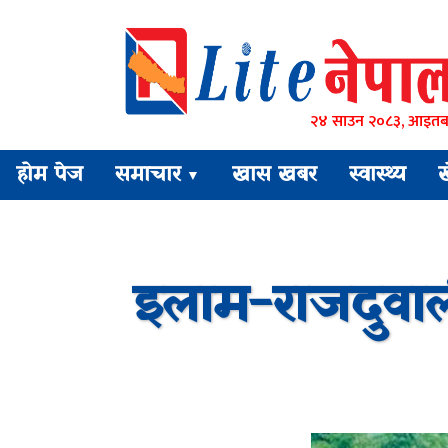
२४ साउन २०८३, आइतब
होम पेज
समाचार
खास खबर
स्वास्थ्य
▼
इलाम-राजदुवाली