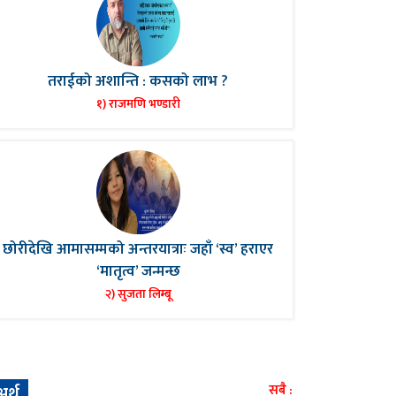
तराईको अशान्ति : कसको लाभ ?
१) राजमणि भण्डारी
छोरीदेखि आमासम्मको अन्तरयात्राः जहाँ ‘स्व’ हराएर
‘मातृत्व’ जन्मन्छ
२) सुजता लिम्बू
अर्थ
सबै :