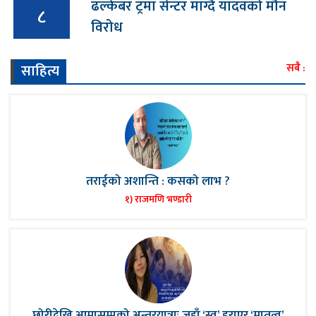
ढल्केबर ट्रमा सेन्टर माग्दै यादवको मौन
८
विरोध
साहित्य
सबै :
तराईको अशान्ति : कसको लाभ ?
१) राजमणि भण्डारी
छोरीदेखि आमासम्मको अन्तरयात्राः जहाँ ‘स्व’ हराएर ‘मातृत्व’