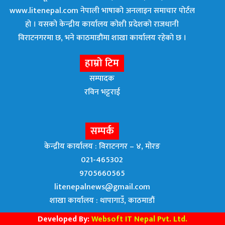
www.litenepal.com नेपाली भाषाको अनलाइन समाचार पोर्टल
हो । यसको केन्द्रीय कार्यालय कोशी प्रदेशको राजधानी
विराटनगरमा छ, भने काठमाडाैंमा शाखा कार्यालय रहेकाे छ ।
हाम्रो टिम
सम्पादक
रविन भट्टराई
सम्पर्क
केन्द्रीय कार्यालय : विराटनगर – ४, मोरङ
021-465302
9705660565
litenepalnews@gmail.com
शाखा कार्यालय : थापागाउँ, काठमाडौं
Developed By:
Websoft IT Nepal Pvt. Ltd.