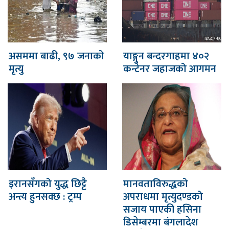
असममा बाढी, ९७ जनाको
याङ्गुन बन्दरगाहमा ४०२
मृत्यु
कन्टेनर जहाजको आगमन
इरानसँगको युद्ध छिट्टै
मानवताविरुद्धको
अन्त्य हुनसक्छ : ट्रम्प
अपराधमा मृत्युदण्डको
सजाय पाएकी हसिना
डिसेम्बरमा बंगलादेश