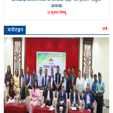
जन्मन्छ
२) सुजता लिम्बू
मनोरञ्जन
सबै :