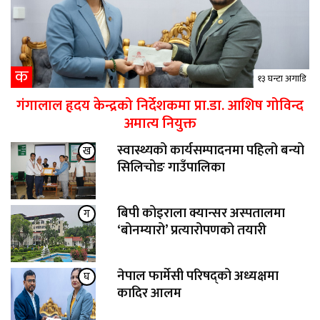
क
१३ घन्टा अगाडि
गंगालाल हृदय केन्द्रको निर्देशकमा प्रा.डा. आशिष गोविन्द
अमात्य नियुक्त
स्वास्थ्यको कार्यसम्पादनमा पहिलो बन्यो
ख
सिलिचोङ गाउँपालिका
बिपी कोइराला क्यान्सर अस्पतालमा
ग
‘बोनम्यारो’ प्रत्यारोपणको तयारी
नेपाल फार्मेसी परिषद्को अध्यक्षमा
घ
कादिर आलम