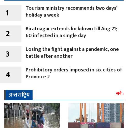
Tourism ministry recommends two days’
1
holiday a week
Biratnagar extends lockdown till Aug 21;
2
60 infected in a single day
Losing the fight against a pandemic, one
3
battle after another
Prohibitory orders imposed in six cities of
4
Province 2
अन्तराष्ट्रिय
सबै :