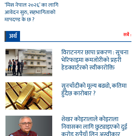
‘मिस नेपाल २०२६’ का लागि
आवेदन सुरु, सहभागिताको
मापदण्ड के छ ?
अर्थ
सबै :
विराटनगर छापा प्रकरण : सूचना
भेरिफाइमा कमजोरीकाे प्रहरी
हेडक्वार्टरको स्वीकारोक्ति
सुनचाँदीको मूल्य बढ्यो, कतिमा
हुँदैछ कारोबार ?
शेखर कोइरालाले कोइराला
निवासका लागि छुट्याइएको दुई
करोड रुपैयाँ लिन अस्वीकार