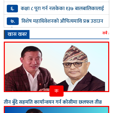
कानुनका आधारभूत विषय समेट्न सुझाव
६.
कक्षा ८ पूरा गर्न नसकेका १३७ बालबालिकालाई
वैकल्पिक शिक्षा
७.
विशेष महाधिवेशनको औचित्यमाथि प्रश्न उठाउन
मिल्दैन : गगन थापा
खास खबर
सबै :
क
तीन बुँदे सहमति कार्यान्वयन गर्न कोसीमा छलफल तीव्र