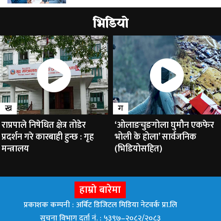
भिडियो
ख
ग
राप्रपाले निषेधित क्षेत्र तोडेर
‘ओलाङचुङगोला घुमौन एकफेर
प्रदर्शन गरे कारबाही हुन्छ : गृह
भोली के होला’ सार्वजनिक
मन्त्रालय
(भिडियोसहित)
हाम्रो बारेमा
प्रकाशक कम्पनी : अर्बिट डिजिटल मिडिया नेटवर्क प्रा.लि
सूचना विभाग दर्ता नं. : ५३९७–२०८२/२०८३